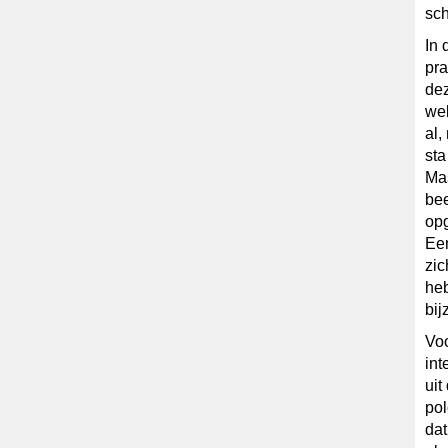
sch
In 
pra
dez
web
al,
sta
Mas
bee
opg
Een
zic
heb
bij
Voo
int
uit
pol
dat