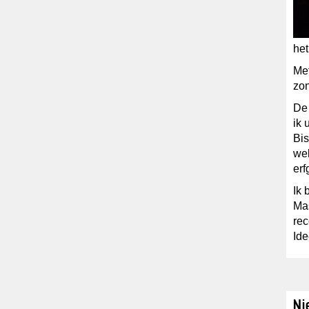
het
Met
zon
De 
ik 
Bis
wel
erf
Ik 
Mas
rec
Ide
Ni