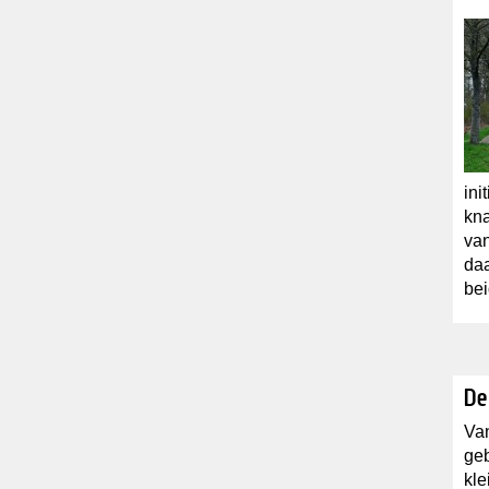
ini
kna
van
daa
bei
De
Van
geb
kle