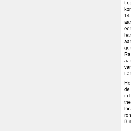
tro
kon
14.
aa
een
han
aan
gem
Rab
aan
van
La
Het
de 
in 
the
loc
ron
Bin