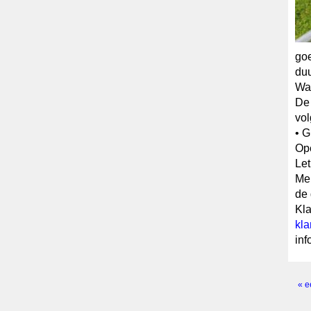
goe
du
Wa
De 
vol
• G
Ope
Let
Men
de 
Kla
kla
inf
« e
Pagi