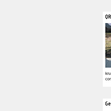
QR
kru
com
Ge