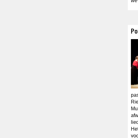
we 
Po
pas
Rie
Mu
af
lie
Het
voo