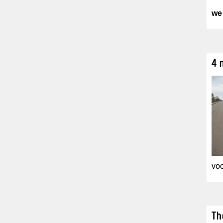
we
4 
voo
Th