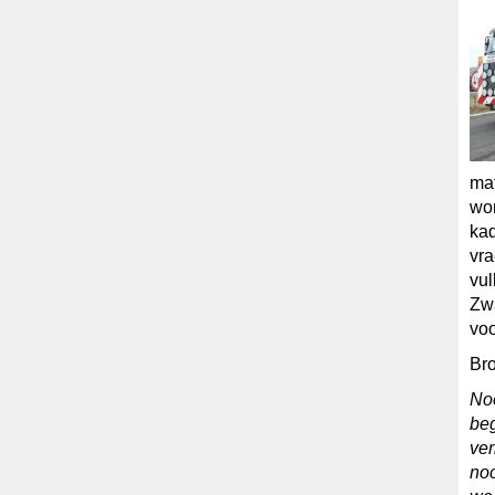
mat
wor
kad
vr
vu
Zwa
vo
Bro
No
beg
ver
noo