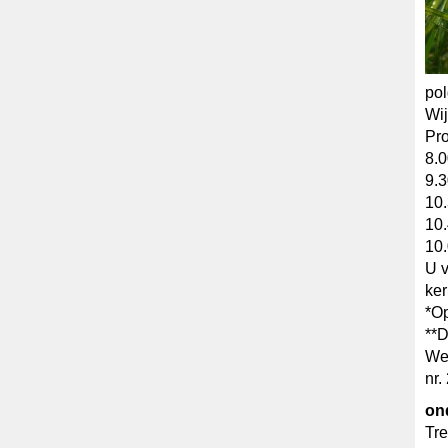
pol
Wij
Pr
8.0
9.3
10.
10
10.
U v
ker
*Op
**D
Wet
nr.
on
Tre