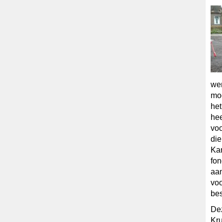
wer
moo
het
hee
voo
di
Kam
fon
aan
voo
bes
Dez
Kru