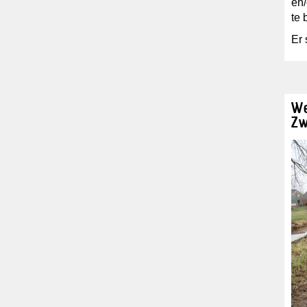
en/
te
Er 
We
Zw