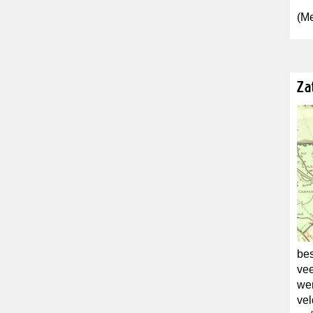
(Me
Za
bes
vee
wer
vel