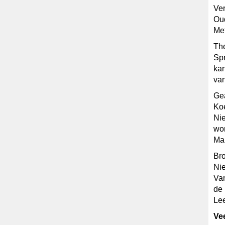
Ve
Oud
Me
The
Spr
ka
van
Ge
Koe
Nie
wor
Mar
Br
Nie
Van
de 
Lee
Vee