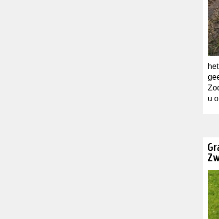
het
gee
Zod
u o
Gr
Zw