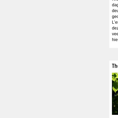
dag
deu
geo
L’e
dez
vee
hie
Th