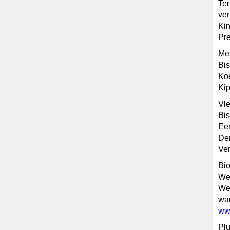
Ter
ver
Kin
Pre
Me
Bi
Koe
Kip
Vle
Bi
Een
Dem
Ver
Bio
We
Wei
wag
ww
Plu