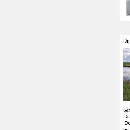
Do
Gra
Geb
‘Do
on