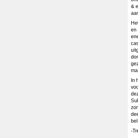
& e
aan
Het
en
ene
cas
ui
dor
gez
ma
In 
voo
dez
Sub
zom
dee
bel
-Tr