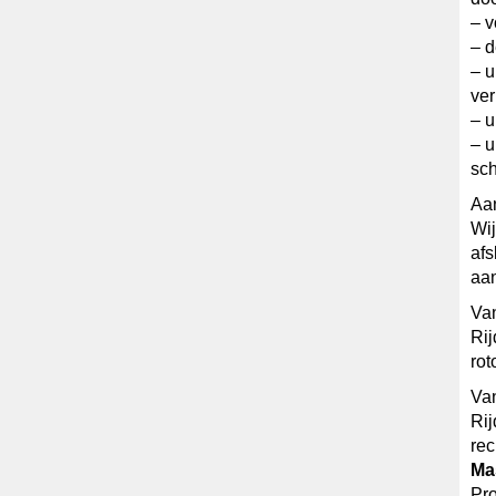
– v
– d
– u
ver
– u
– u
sc
Aan
Wij
afs
aan
Van
Rij
rot
Van
Rij
rec
Ma
Pro