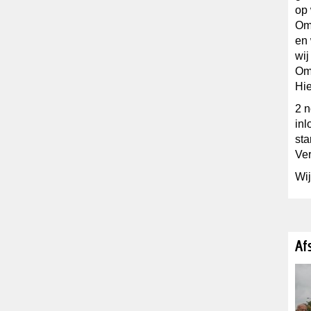
op
Om 
en 
wij
Om 
Hie
2 
inl
sta
Ve
Wij
Af