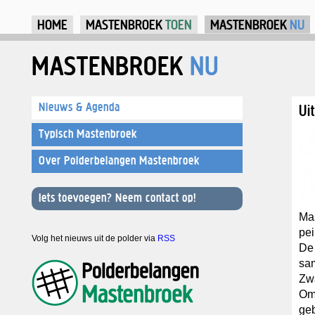
Ju
HOME
MASTENBROEK
TOEN
MASTENBROEK
NU
MASTENBROEK
NU
Nieuws & Agenda
Ui
Typisch Mastenbroek
Over Polderbelangen Mastenbroek
Iets toevoegen? Neem contact op!
Mas
peil
Volg het nieuws uit de polder via
RSS
De 
sa
Zwa
Om 
geb