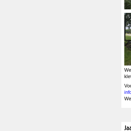
We 
kle
Voo
in
We
Ja