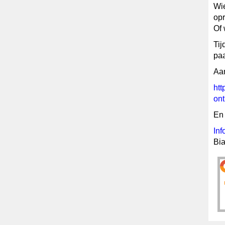
Wie
op
Of 
Tij
paa
Aan
htt
ont
En 
In
Bi