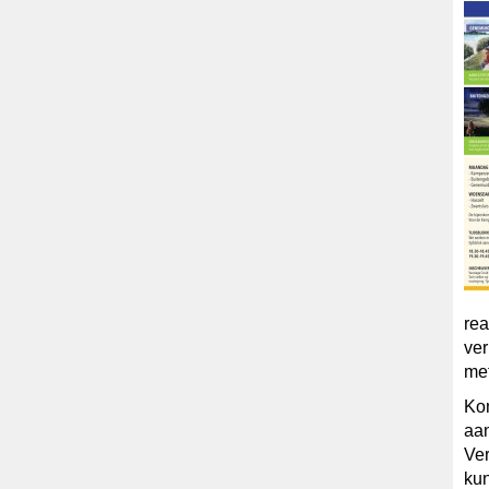
rea
ve
met
Kom
aa
Ver
kun