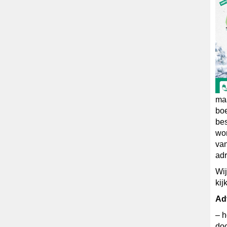
maa
boe
bes
wor
van
ad
Wij
kij
Adv
– h
doo