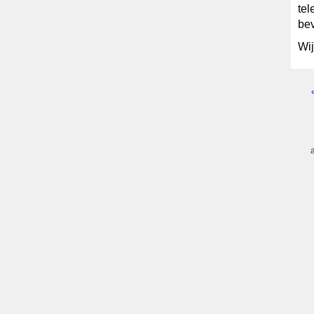
tel
bev
Wij
Pagi