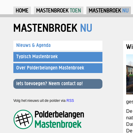
Ju
HOME
MASTENBROEK
TOEN
MASTENBROEK
NU
MASTENBROEK
NU
Nieuws & Agenda
Wi
Typisch Mastenbroek
Over Polderbelangen Mastenbroek
Iets toevoegen? Neem contact op!
Volg het nieuws uit de polder via
RSS
ges
De 
nat
Dat
De 