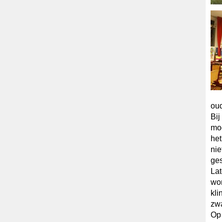
oud
Bij
mog
het
nie
ge
Lat
wor
kli
zwa
Op 