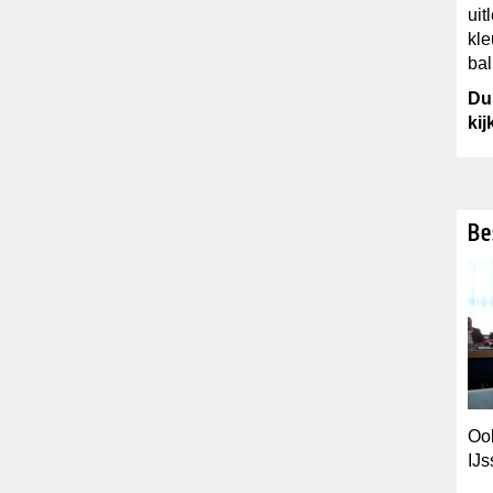
uit
kle
bal
Du
kij
Be
Ook
IJs