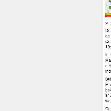
ver
De 
de 
Ook
10:
In 
Mas
een
ind
Bui
Mas
bek
14:
wor
Ook