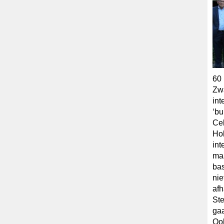
60 
Zwa
int
‘bu
Cel
Hol
int
maa
bas
nie
afh
Ste
gaa
Ook