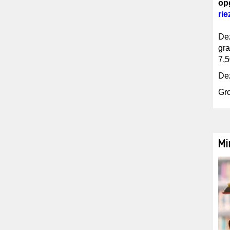
op
ri
Dez
gra
7,5
Dez
Gr
Mi