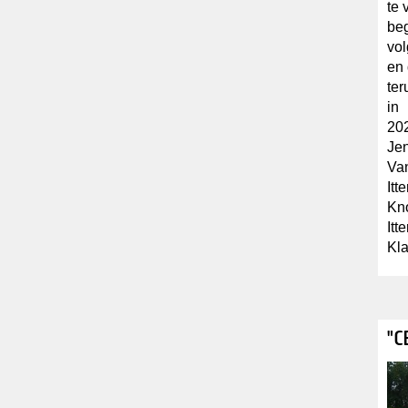
te 
beg
vol
en 
ter
in
202
Jen
Va
Itt
Kno
Itt
Kla
"C