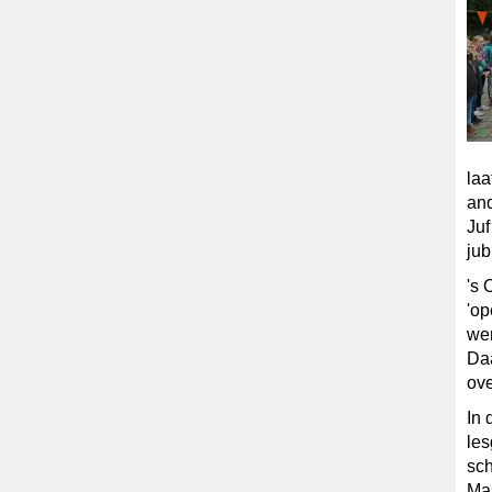
laa
and
Juf
jub
's 
'op
we
Daa
ove
In 
le
sch
Mas