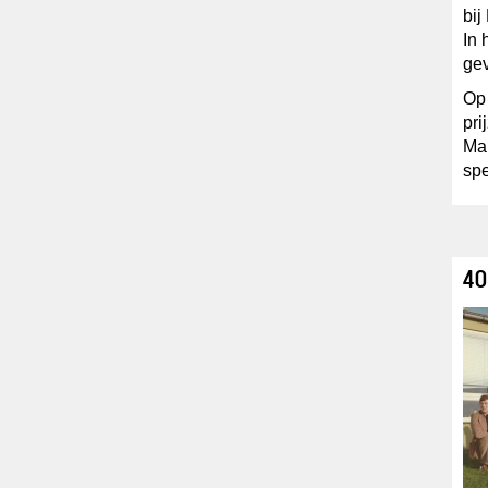
bij
In
gev
Op
pri
Mar
sp
40