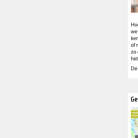
Hoe
we 
ken
of 
zo 
het
De 
Ge