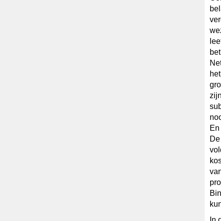
bel
ver
wez
lee
bet
Net
het
gro
zij
sub
noo
En 
De 
vo
kos
van
pro
Bin
kun
In 