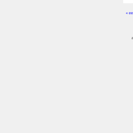
« ee
Pagi