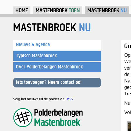
Ju
HOME
MASTENBROEK
TOEN
MASTENBROEK
NU
MASTENBROEK
NU
Nieuws & Agenda
Gr
Op 
Typisch Mastenbroek
We
Over Polderbelangen Mastenbroek
ver
de 
Na 
Iets toevoegen? Neem contact op!
ged
Tre
Volg het nieuws uit de polder via
RSS
Nu 
Vol