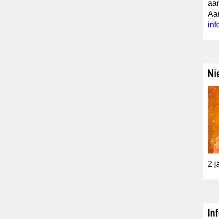
aan
Aan
in
Ni
2 j
In