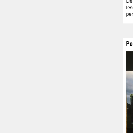
De 
les
pe
Po