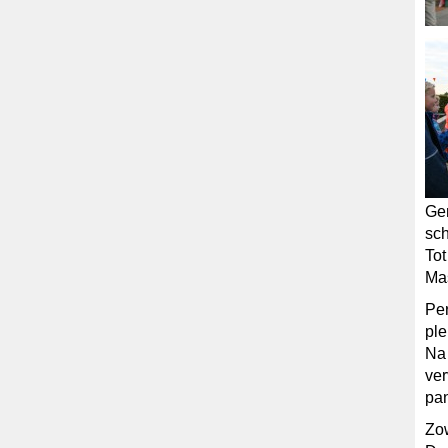
Gen
sch
Tot
Mas
Per
ple
Na
ver
pa
Zow