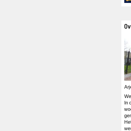
Ov
Arj
We
In 
wo
ge
He
we