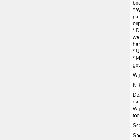
boe
* W
par
blij
* D
wel
ha
* U
* M
ges
Wij
Kli
Dez
dan
Wij
toe
Sc
Sp