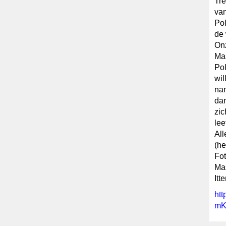
Tre
van
Pol
de 
Onz
Mas
Pol
wil
nam
da
zic
lee
All
(he
Fot
Mas
Itt
ht
mK