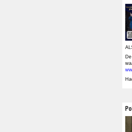
AL
De 
waa
ww
Had
Po