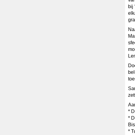
bij
elk
gra
Naa
Mas
sfe
mog
Len
Doo
bel
toe
Sam
zet
Aa
* D
* D
Bis
* T