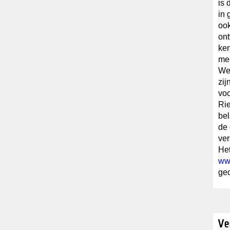
is 
in 
ook
on
ken
me
We
zij
voo
Rie
bel
de 
ver
Het
ww
ge
Ve