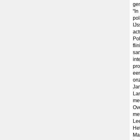
ge
“In
po
IJs
act
Pol
fli
sam
int
pro
een
onz
Jan
Lan
med
Ove
met
Le
Het
Mas