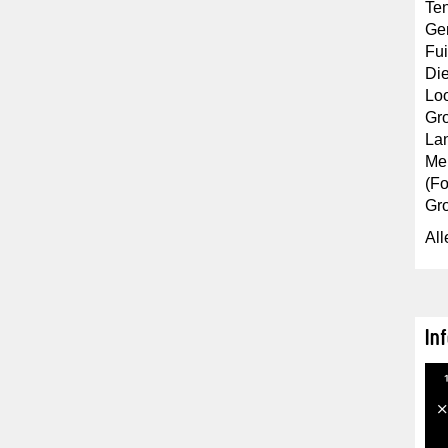
Ten
Gem
Fui
Die
Loo
Gro
La
Mel
(Fo
Gr
All
In