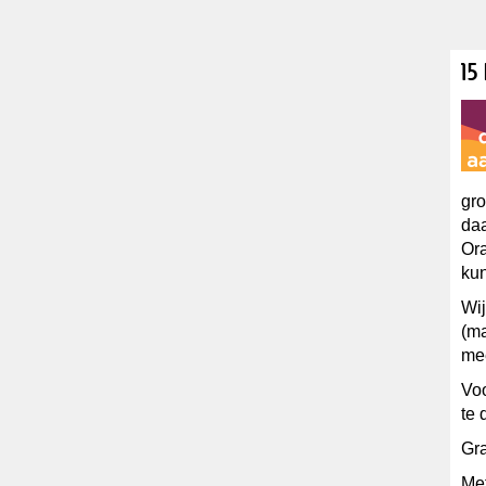
15
gr
daa
Ora
kun
Wij
(m
mee
Voo
te 
Gra
Met