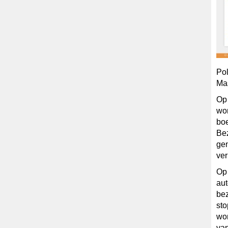
Pol
Mas
Op 
wor
boe
Be
gen
ver
Op 
aut
bez
sto
wor
van