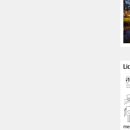
Li
mee