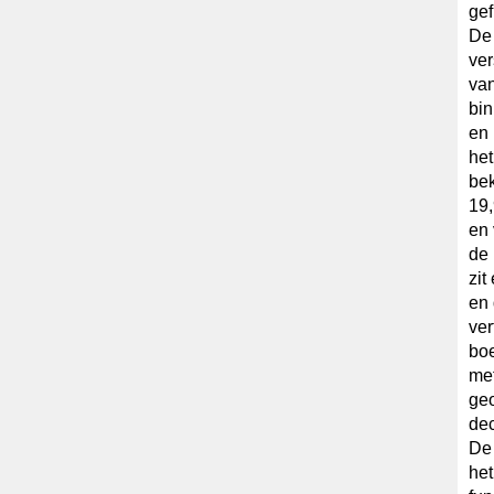
gef
De 
ver
van
bin
en 
het
bek
19,
en 
de 
zit
en 
ver
boe
met
ge
dec
De 
het