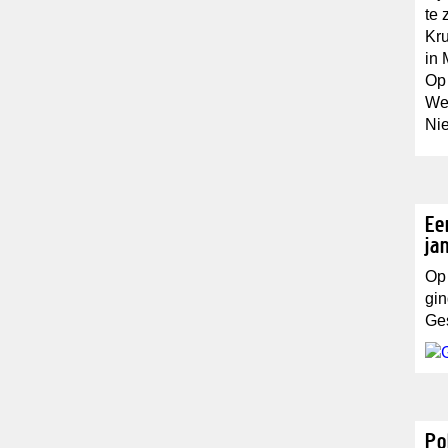
te 
Kru
in 
Op 
We 
Nie
Ee
ja
Op 
gin
Ges
Po