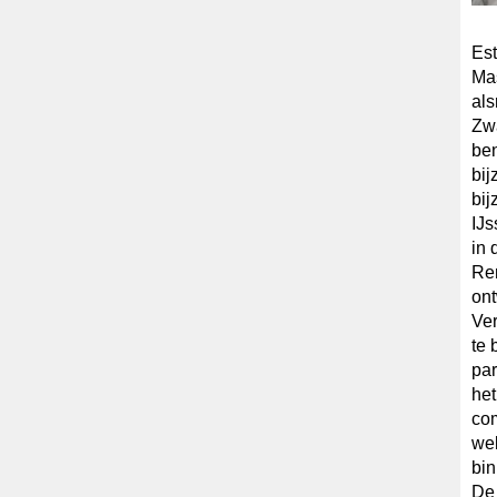
Est
Mas
al
Zw
ben
bij
bij
IJs
in
Ren
ont
Ver
te 
par
het
com
wel
bi
De 