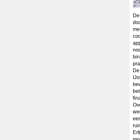
De 
doo
men
cod
app
noo
bin
pra
De 
IJs
bew
bet
fin
Ov
wen
een
rui
Erf
mon