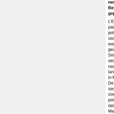
ne
Be
ge
L’E
par
pol
voo
wer
ge
Sin
ver
naa
lan
in 
De 
sa
zow
pol
opd
Mas