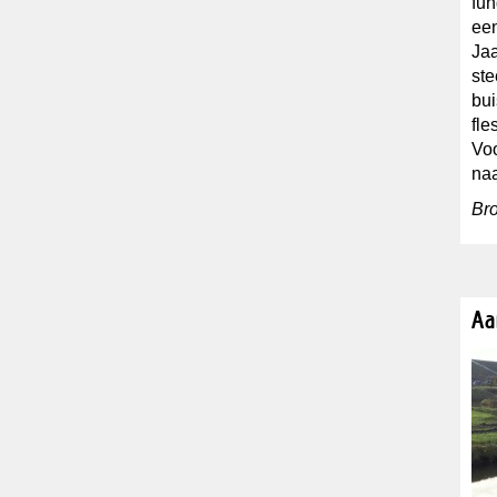
fun
een
Jaa
ste
bui
fle
Voo
na
Bro
Aa