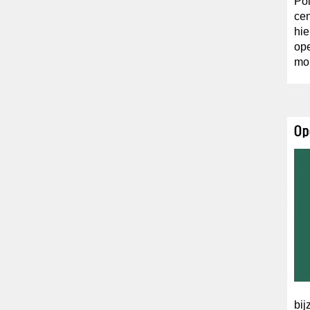
Pol
cen
hie
ope
mom
Op
bij