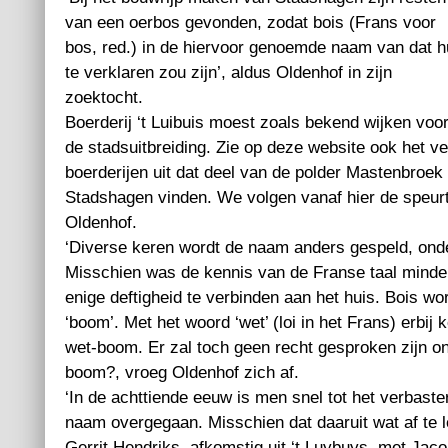
van een oerbos gevonden, zodat bois (Frans voor
bos, red.) in de hiervoor genoemde naam van dat h
te verklaren zou zijn’, aldus Oldenhof in zijn
zoektocht.
Boerderij ‘t Luibuis moest zoals bekend wijken voo
de stadsuitbreiding. Zie op deze website ook het 
boerderijen uit dat deel van de polder Mastenbroek
Stadshagen vinden. We volgen vanaf hier de speur
Oldenhof.
‘Diverse keren wordt de naam anders gespeld, onde
Misschien was de kennis van de Franse taal mind
enige deftigheid te verbinden aan het huis. Bois word
‘boom’. Met het woord ‘wet’ (loi in het Frans) erbij 
wet-boom. Er zal toch geen recht gesproken zijn 
boom?, vroeg Oldenhof zich af.
‘In de achttiende eeuw is men snel tot het verbaste
naam overgegaan. Misschien dat daaruit wat af te l
Gerrit Hendriks, afkomstig uit ‘t Luybuys, met Jac