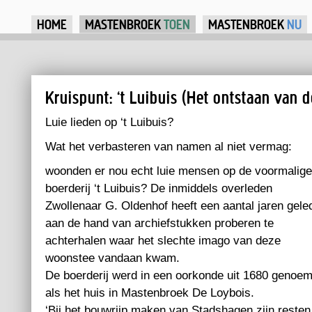
Ju
HOME
MASTENBROEK
TOEN
MASTENBROEK
NU
Kruispunt: ‘t Luibuis (Het ontstaan van 
Luie lieden op ‘t Luibuis?
Wat het verbasteren van namen al niet vermag:
woonden er nou echt luie mensen op de voormalige
boerderij ‘t Luibuis? De inmiddels overleden
Zwollenaar G. Oldenhof heeft een aantal jaren gele
aan de hand van archiefstukken proberen te
achterhalen waar het slechte imago van deze
woonstee vandaan kwam.
De boerderij werd in een oorkonde uit 1680 genoe
als het huis in Mastenbroek De Loybois.
‘Bij het bouwrijp maken van Stadshagen zijn resten