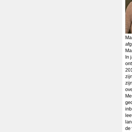
Mas
afg
Ma
In 
ont
201
zij
zij
ove
Mee
ged
inb
lee
lan
de