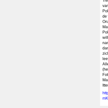
Tre
van
Pol
de 
Onz
Mas
Pol
wil
nam
da
zic
lee
All
(he
Fot
Mas
Itt
ht
mK