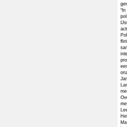
ge
“In
po
IJs
act
Pol
fli
sam
int
pro
een
onz
Jan
Lan
med
Ove
met
Le
Het
Mas