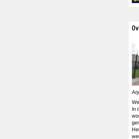
Ov
Arj
We
In 
wo
ge
He
we