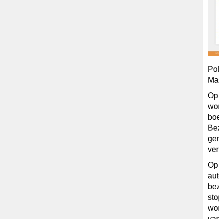
Pol
Mas
Op 
wor
boe
Be
gen
ver
Op 
aut
bez
sto
wor
van