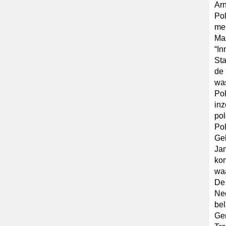
Arn
Pol
mem
Mas
“In
Sta
de 
was
Pol
inz
pol
Pol
Geb
Jan
kon
waa
De 
Ne
bel
Gen