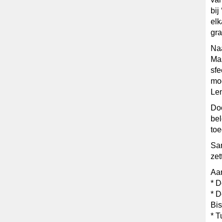
bij
elk
gra
Naa
Mas
sfe
mog
Len
Doo
bel
toe
Sam
zet
Aa
* D
* D
Bis
* T