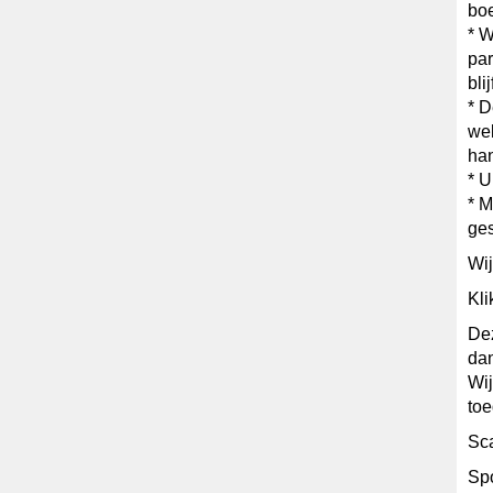
boe
* W
par
blij
* D
wel
ha
* U
* M
ges
Wij
Kli
Dez
dan
Wij
toe
Sc
Sp