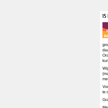
15
gr
daa
Ora
kun
Wij
(m
mee
Voo
te 
Gra
Met