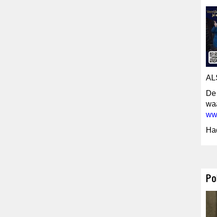
AL
De 
waa
ww
Had
Po