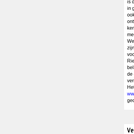
is 
in 
ook
on
ken
me
We
zij
voo
Rie
bel
de 
ver
Het
ww
ge
Ve