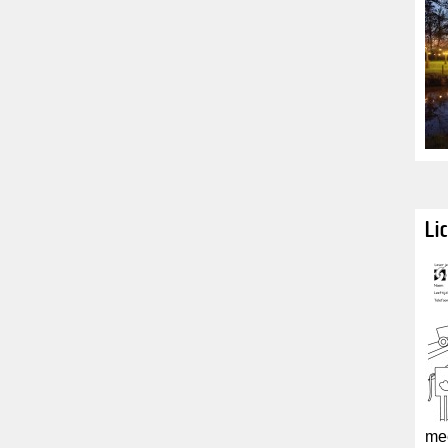
Li
mee