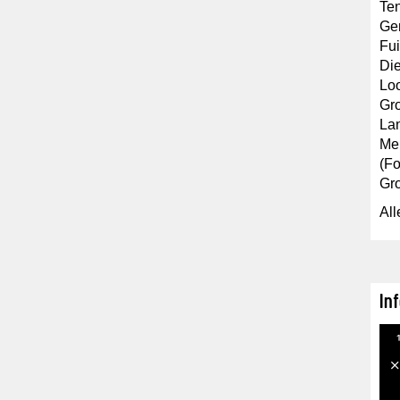
Ten
Gem
Fui
Die
Loo
Gro
La
Mel
(Fo
Gr
All
In