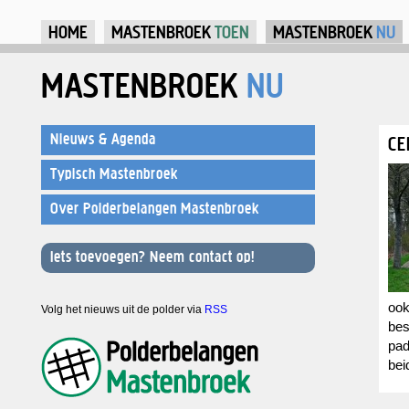
Ju
HOME
MASTENBROEK
TOEN
MASTENBROEK
NU
MASTENBROEK
NU
Nieuws & Agenda
CE
Typisch Mastenbroek
Over Polderbelangen Mastenbroek
Iets toevoegen? Neem contact op!
ook
Volg het nieuws uit de polder via
RSS
bes
pad
bei