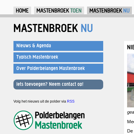
Ju
HOME
MASTENBROEK
TOEN
MASTENBROEK
NU
MASTENBROEK
NU
Nieuws & Agenda
NI
Typisch Mastenbroek
Over Polderbelangen Mastenbroek
Iets toevoegen? Neem contact op!
Volg het nieuws uit de polder via
RSS
gea
Med
De 