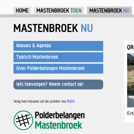
Ju
HOME
MASTENBROEK
TOEN
MASTENBROEK
NU
MASTENBROEK
NU
Nieuws & Agenda
QR
Typisch Mastenbroek
Over Polderbelangen Mastenbroek
Iets toevoegen? Neem contact op!
Volg het nieuws uit de polder via
RSS
Erf