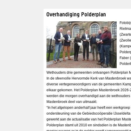
Overhandiging Polderplan
Fotobij
Rietma
(Zwart
(Zwolle
(Kampe
Polder
Faber 
Polder
Wethouders drie gemeenten ontvangen Polderplan 
In de sfeervolle Hervormde Kerk van Mastenbroek 
diverse vertegenwoordigers van de gemeenten Kampe
elkaar gekomen. Het Polderplan Mastenbroek 2026-
werden die morgen overhandigd aan de wethouders 
Mastenbroek deel van uitmaakt.
“In het afgelopen anderhalf jaar heeft een werkgroe
ondersteuning van de Gebiedscoöperatie IJsseldelta 
gewerkt aan de actualisatie van het Polderplan Mast
Polderplan stamt uit 2010 en sindsdien is de Mastenb