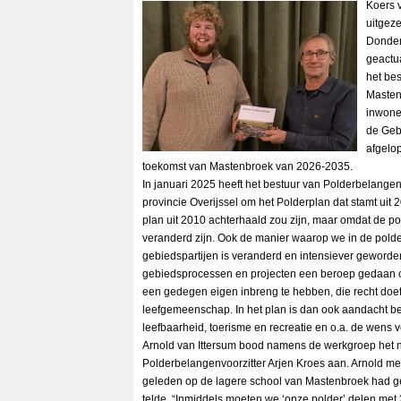
Koers 
uitgeze
Donder
geactu
het be
Masten
inwone
de Geb
afgelop
toekomst van Mastenbroek van 2026-2035.
In januari 2025 heeft het bestuur van Polderbelange
provincie Overijssel om het Polderplan dat stamt uit 
plan uit 2010 achterhaald zou zijn, maar omdat de p
veranderd zijn. Ook de manier waarop we in de pol
gebiedspartijen is veranderd en intensiever geworden
gebiedsprocessen en projecten een beroep gedaan op
een gedegen eigen inbreng te hebben, die recht doet
leefgemeenschap. In het plan is dan ook aandacht b
leefbaarheid, toerisme en recreatie en o.a. de wens
Arnold van Ittersum bood namens de werkgroep het 
Polderbelangenvoorzitter Arjen Kroes aan. Arnold me
geleden op de lagere school van Mastenbroek had ge
telde. “Inmiddels moeten we ‘onze polder’ delen me