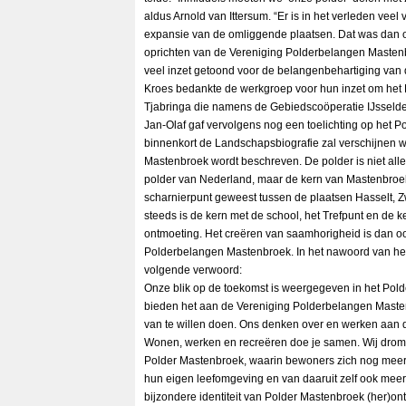
aldus Arnold van Ittersum. “Er is in het verleden vee
expansie van de omliggende plaatsen. Dat was dan 
oprichten van de Vereniging Polderbelangen Masten
veel inzet getoond voor de belangenbehartiging van 
Kroes bedankte de werkgroep voor hun inzet om het P
Tjabringa die namens de Gebiedscoöperatie IJsseldelt
Jan-Olaf gaf vervolgens nog een toelichting op het 
binnenkort de Landschapsbiografie zal verschijnen 
Mastenbroek wordt beschreven. De polder is niet al
polder van Nederland, maar de kern van Mastenbroe
scharnierpunt geweest tussen de plaatsen Hasselt,
steeds is de kern met de school, het Trefpunt en de k
ontmoeting. Het creëren van saamhorigheid is dan o
Polderbelangen Mastenbroek. In het nawoord van het
volgende verwoord:
Onze blik op de toekomst is weergegeven in het Pol
bieden het aan de Vereniging Polderbelangen Masten
van te willen doen. Ons denken over en werken aan de
Wonen, werken en recreëren doe je samen. Wij drom
Polder Mastenbroek, waarin bewoners zich nog meer
hun eigen leefomgeving en van daaruit zelf ook meer 
bijzondere identiteit van Polder Mastenbroek (her)ont