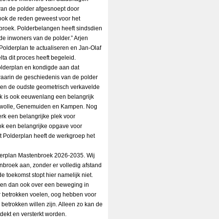
l van de polder afgesnoept door
ook de reden geweest voor het
broek. Polderbelangen heeft sindsdien
de inwoners van de polder.” Arjen
olderplan te actualiseren en Jan-Olaf
a dit proces heeft begeleid.
Polderplan en kondigde aan dat
waarin de geschiedenis van de polder
leen de oudste geometrisch verkavelde
k is ook eeuwenlang een belangrijk
 Zwolle, Genemuiden en Kampen. Nog
erk een belangrijke plek voor
ok een belangrijke opgave voor
 Polderplan heeft de werkgroep het
derplan Mastenbroek 2026-2035. Wij
broek aan, zonder er volledig afstand
 toekomst stopt hier namelijk niet.
en dan ook over een beweging in
 betrokken voelen, oog hebben voor
betrokken willen zijn. Alleen zo kan de
dekt en versterkt worden.