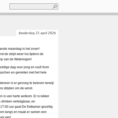
Zoeken
Zoekveld
donderdag 23 april 2026
ande maandag is het zover!
st de strijd weer los tijdens de
p van de Weteringen!
zellige dag voor jong en oud! Kom
 juichen en genieten met het hele
dereen is er genoeg te beleven terwijl
s strijden om de winst.
n is van harte welkom. Er is lekker
 drinken verkrijgbaar, en
 17:00 uur gaat De Eetkamer gezellig
Kom langs en maak er samen een
dag van!