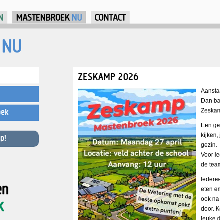
Jump to Navigation
N
MASTENBROEK
NU
CONTACT
NU
ZESKAMP 2026
Aansta
Dan bar
Zeskam
oek
Een ge
kijken,
p!
gezin.
Voor ie
de team
Iederee
eten en
ook na
door. 
leuke 