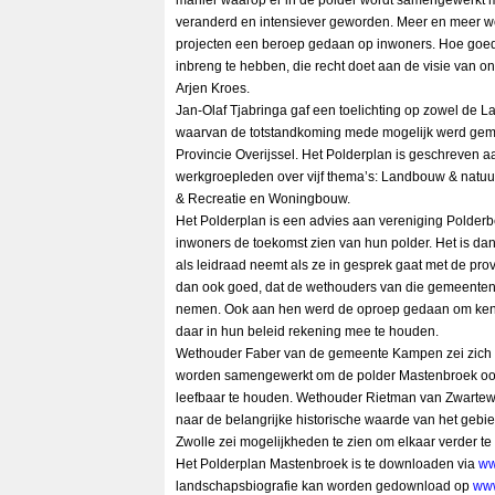
manier waarop er in de polder wordt samengewerkt m
veranderd en intensiever geworden. Meer en meer wo
projecten een beroep gedaan op inwoners. Hoe goe
inbreng te hebben, die recht doet aan de visie van o
Arjen Kroes.
Jan-Olaf Tjabringa gaf een toelichting op zowel de L
waarvan de totstandkoming mede mogelijk werd gema
Provincie Overijssel. Het Polderplan is geschreven
werkgroepleden over vijf thema’s: Landbouw & natuu
& Recreatie en Woningbouw.
Het Polderplan is een advies aan vereniging Polde
inwoners de toekomst zien van hun polder. Het is dan
als leidraad neemt als ze in gesprek gaat met de pro
dan ook goed, dat de wethouders van die gemeenten
nemen. Ook aan hen werd de oproep gedaan om kenn
daar in hun beleid rekening mee te houden.
Wethouder Faber van de gemeente Kampen zei zich er
worden samengewerkt om de polder Mastenbroek ook 
leefbaar te houden. Wethouder Rietman van Zwartewat
naar de belangrijke historische waarde van het geb
Zwolle zei mogelijkheden te zien om elkaar verder te
Het Polderplan Mastenbroek is te downloaden via
ww
landschapsbiografie kan worden gedownload op
www