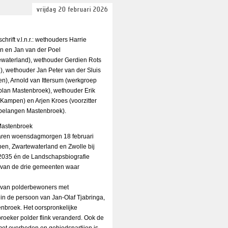
vrijdag 20 februari 2026
schrift v.l.n.r.: wethouders Harrie
n en Jan van der Poel
ewaterland), wethouder Gerdien Rots
), wethouder Jan Peter van der Sluis
n), Arnold van Ittersum (werkgroep
plan Mastenbroek), wethouder Erik
(Kampen) en Arjen Kroes (voorzitter
belangen Mastenbroek).
Mastenbroek
waren woensdagmorgen 18 februari
n, Zwartewaterland en Zwolle bij
2035 én de Landschapsbiografie
van de drie gemeenten waar
p van polderbewoners met
in de persoon van Jan-Olaf Tjabringa,
enbroek. Het oorspronkelijke
roeker polder flink veranderd. Ook de