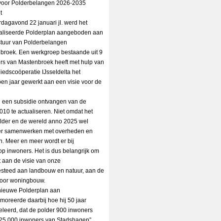
voor Polderbelangen 2026-2035
t
dagavond 22 januari jl. werd het
aliseerde Polderplan aangeboden aan
stuur van Polderbelangen
broek. Een werkgroep bestaande uit 9
rs van Mastenbroek heeft met hulp van
iedscoöperatie IJsseldelta het
en jaar gewerkt aan een visie voor de
n een subsidie ontvangen van de
2010 te actualiseren. Niet omdat het
older en de wereld anno 2025 wel
der samenwerken met overheden en
. Meer en meer wordt er bij
 inwoners. Het is dus belangrijk om
 aan de visie van onze
esteed aan landbouw en natuur, aan de
 voor woningbouw.
nieuwe Polderplan aan
moreerde daarbij hoe hij 50 jaar
leerd, dat de polder 900 inwoners
t 25.000 inwoners van Stadshagen”