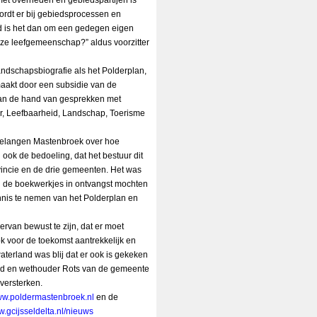
et overheden en gebiedspartijen is
rdt er bij gebiedsprocessen en
d is het dan om een gedegen eigen
nze leefgemeenschap?” aldus voorzitter
andschapsbiografie als het Polderplan,
akt door een subsidie van de
 aan de hand van gesprekken met
r, Leefbaarheid, Landschap, Toerisme
rbelangen Mastenbroek over hoe
 ook de bedoeling, dat het bestuur dit
vincie en de drie gemeenten. Het was
 de boekwerkjes in ontvangst mochten
is te nemen van het Polderplan en
van bewust te zijn, dat er moet
voor de toekomst aantrekkelijk en
erland was blij dat er ook is gekeken
ied en wethouder Rots van de gemeente
 versterken.
w.poldermastenbroek.nl
en de
.gcijsseldelta.nl/nieuws