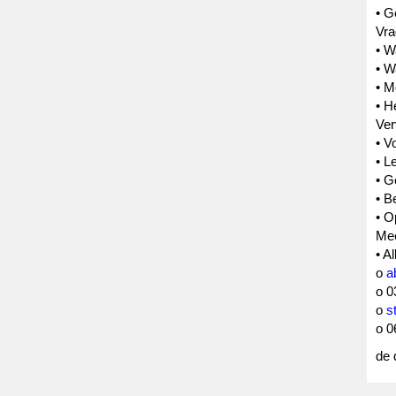
• 
Vra
• W
• W
• M
• H
Ver
• V
• L
• 
• B
• O
Mee
• A
o
a
o 0
o
s
o 0
de 