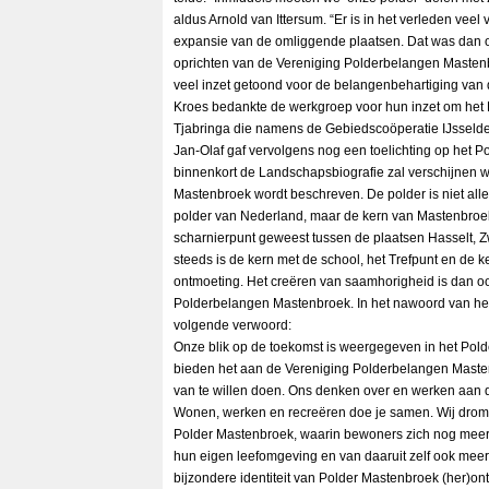
aldus Arnold van Ittersum. “Er is in het verleden vee
expansie van de omliggende plaatsen. Dat was dan 
oprichten van de Vereniging Polderbelangen Masten
veel inzet getoond voor de belangenbehartiging van 
Kroes bedankte de werkgroep voor hun inzet om het P
Tjabringa die namens de Gebiedscoöperatie IJsseldelt
Jan-Olaf gaf vervolgens nog een toelichting op het 
binnenkort de Landschapsbiografie zal verschijnen 
Mastenbroek wordt beschreven. De polder is niet al
polder van Nederland, maar de kern van Mastenbroe
scharnierpunt geweest tussen de plaatsen Hasselt,
steeds is de kern met de school, het Trefpunt en de k
ontmoeting. Het creëren van saamhorigheid is dan o
Polderbelangen Mastenbroek. In het nawoord van het
volgende verwoord:
Onze blik op de toekomst is weergegeven in het Pol
bieden het aan de Vereniging Polderbelangen Masten
van te willen doen. Ons denken over en werken aan de
Wonen, werken en recreëren doe je samen. Wij drom
Polder Mastenbroek, waarin bewoners zich nog meer
hun eigen leefomgeving en van daaruit zelf ook meer 
bijzondere identiteit van Polder Mastenbroek (her)ont