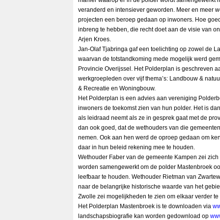
manier waarop er in de polder wordt samengewerkt m
veranderd en intensiever geworden. Meer en meer wo
projecten een beroep gedaan op inwoners. Hoe goe
inbreng te hebben, die recht doet aan de visie van o
Arjen Kroes.
Jan-Olaf Tjabringa gaf een toelichting op zowel de L
waarvan de totstandkoming mede mogelijk werd gema
Provincie Overijssel. Het Polderplan is geschreven
werkgroepleden over vijf thema’s: Landbouw & natuu
& Recreatie en Woningbouw.
Het Polderplan is een advies aan vereniging Polde
inwoners de toekomst zien van hun polder. Het is dan
als leidraad neemt als ze in gesprek gaat met de pro
dan ook goed, dat de wethouders van die gemeenten
nemen. Ook aan hen werd de oproep gedaan om kenn
daar in hun beleid rekening mee te houden.
Wethouder Faber van de gemeente Kampen zei zich er
worden samengewerkt om de polder Mastenbroek ook 
leefbaar te houden. Wethouder Rietman van Zwartewat
naar de belangrijke historische waarde van het geb
Zwolle zei mogelijkheden te zien om elkaar verder te
Het Polderplan Mastenbroek is te downloaden via
ww
landschapsbiografie kan worden gedownload op
www