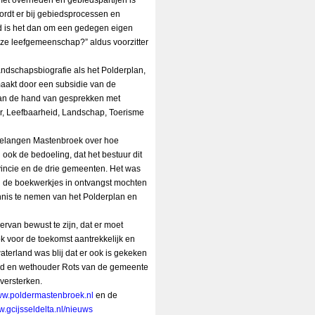
et overheden en gebiedspartijen is
rdt er bij gebiedsprocessen en
d is het dan om een gedegen eigen
nze leefgemeenschap?” aldus voorzitter
andschapsbiografie als het Polderplan,
akt door een subsidie van de
 aan de hand van gesprekken met
r, Leefbaarheid, Landschap, Toerisme
rbelangen Mastenbroek over hoe
 ook de bedoeling, dat het bestuur dit
vincie en de drie gemeenten. Het was
 de boekwerkjes in ontvangst mochten
is te nemen van het Polderplan en
van bewust te zijn, dat er moet
voor de toekomst aantrekkelijk en
erland was blij dat er ook is gekeken
ied en wethouder Rots van de gemeente
 versterken.
w.poldermastenbroek.nl
en de
.gcijsseldelta.nl/nieuws