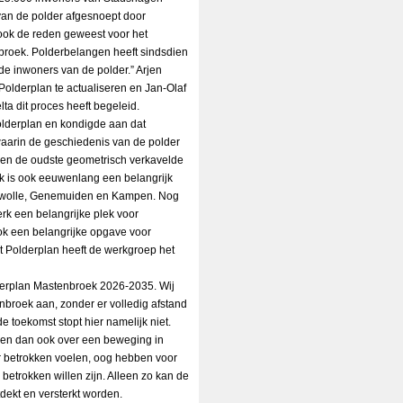
l van de polder afgesnoept door
ook de reden geweest voor het
broek. Polderbelangen heeft sindsdien
de inwoners van de polder.” Arjen
olderplan te actualiseren en Jan-Olaf
a dit proces heeft begeleid.
Polderplan en kondigde aan dat
waarin de geschiedenis van de polder
leen de oudste geometrisch verkavelde
k is ook eeuwenlang een belangrijk
 Zwolle, Genemuiden en Kampen. Nog
erk een belangrijke plek voor
ok een belangrijke opgave voor
 Polderplan heeft de werkgroep het
derplan Mastenbroek 2026-2035. Wij
broek aan, zonder er volledig afstand
 toekomst stopt hier namelijk niet.
en dan ook over een beweging in
 betrokken voelen, oog hebben voor
betrokken willen zijn. Alleen zo kan de
dekt en versterkt worden.