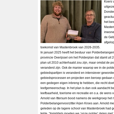
Koers 
uitgeze
Donder
geactu
het be
Masten
inwone
de Geb
afgelop
toekomst van Mastenbroek van 2026-2035.
In januari 2025 heeft het bestuur van Polderbelange
provincie Overijssel om het Polderplan dat stamt uit 
plan uit 2010 achterhaald zou zijn, maar omdat de p
veranderd zijn. Ook de manier waarop we in de pol
gebiedspartijen is veranderd en intensiever geworden
gebiedsprocessen en projecten een beroep gedaan op
een gedegen eigen inbreng te hebben, die recht doet
leefgemeenschap. In het plan is dan ook aandacht b
leefbaarheid, toerisme en recreatie en o.a. de wens
Arnold van Ittersum bood namens de werkgroep het 
Polderbelangenvoorzitter Arjen Kroes aan. Arnold me
geleden op de lagere school van Mastenbroek had ge
telde. “Inmiddels moeten we ‘onze polder’ delen me