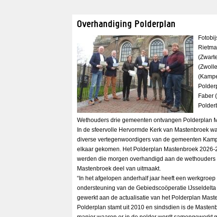
Overhandiging Polderplan
Fotobij
Rietma
(Zwart
(Zwolle
(Kampe
Polder
Faber 
Polder
Wethouders drie gemeenten ontvangen Polderplan 
In de sfeervolle Hervormde Kerk van Mastenbroek 
diverse vertegenwoordigers van de gemeenten Kampe
elkaar gekomen. Het Polderplan Mastenbroek 2026-
werden die morgen overhandigd aan de wethouders 
Mastenbroek deel van uitmaakt.
“In het afgelopen anderhalf jaar heeft een werkgroe
ondersteuning van de Gebiedscoöperatie IJsseldelta 
gewerkt aan de actualisatie van het Polderplan Mast
Polderplan stamt uit 2010 en sindsdien is de Mastenb