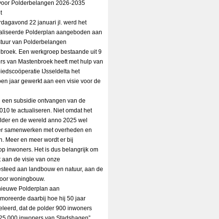
voor Polderbelangen 2026-2035
t
dagavond 22 januari jl. werd het
aliseerde Polderplan aangeboden aan
stuur van Polderbelangen
broek. Een werkgroep bestaande uit 9
rs van Mastenbroek heeft met hulp van
iedscoöperatie IJsseldelta het
en jaar gewerkt aan een visie voor de
n een subsidie ontvangen van de
2010 te actualiseren. Niet omdat het
older en de wereld anno 2025 wel
der samenwerken met overheden en
. Meer en meer wordt er bij
 inwoners. Het is dus belangrijk om
 aan de visie van onze
esteed aan landbouw en natuur, aan de
 voor woningbouw.
nieuwe Polderplan aan
moreerde daarbij hoe hij 50 jaar
leerd, dat de polder 900 inwoners
t 25.000 inwoners van Stadshagen”