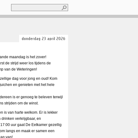
Zoeken
Zoekveld
donderdag 23 april 2026
ande maandag is het zover!
st de strijd weer los tijdens de
p van de Weteringen!
zellige dag voor jong en oud! Kom
 juichen en genieten met het hele
dereen is er genoeg te beleven terwijl
s strijden om de winst.
n is van harte welkom. Er is lekker
 drinken verkrijgbaar, en
 17:00 uur gaat De Eetkamer gezellig
Kom langs en maak er samen een
dag van!