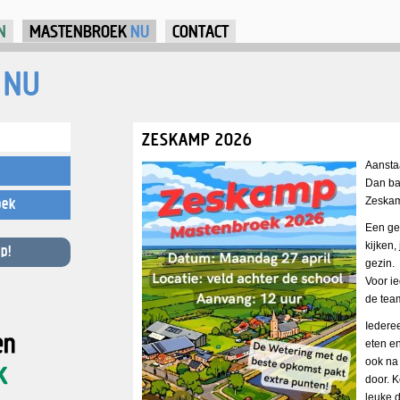
Jump to Navigation
N
MASTENBROEK
NU
CONTACT
NU
ZESKAMP 2026
Aansta
Dan bar
Zeskam
oek
Een ge
kijken,
p!
gezin.
Voor ie
de team
Iederee
eten en
ook na
door. 
leuke 