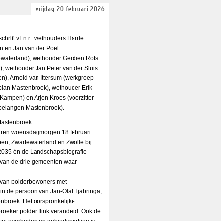
vrijdag 20 februari 2026
schrift v.l.n.r.: wethouders Harrie
n en Jan van der Poel
ewaterland), wethouder Gerdien Rots
), wethouder Jan Peter van der Sluis
n), Arnold van Ittersum (werkgroep
plan Mastenbroek), wethouder Erik
(Kampen) en Arjen Kroes (voorzitter
belangen Mastenbroek).
Mastenbroek
waren woensdagmorgen 18 februari
n, Zwartewaterland en Zwolle bij
2035 én de Landschapsbiografie
van de drie gemeenten waar
p van polderbewoners met
in de persoon van Jan-Olaf Tjabringa,
enbroek. Het oorspronkelijke
roeker polder flink veranderd. Ook de