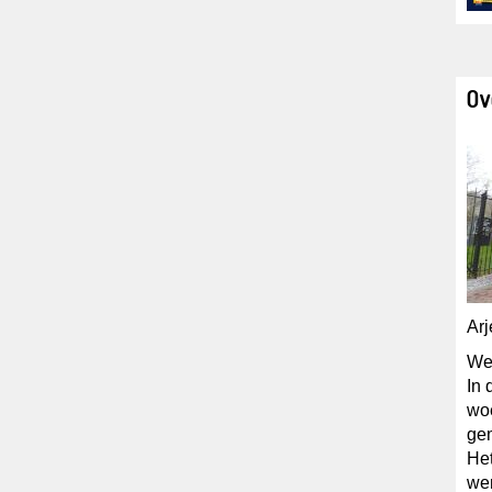
Ov
Arj
We
In 
wo
ge
He
we