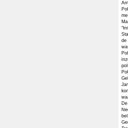
Arn
Pol
mem
Mas
“In
Sta
de 
was
Pol
inz
pol
Pol
Geb
Jan
kon
waa
De 
Ne
bel
Gen