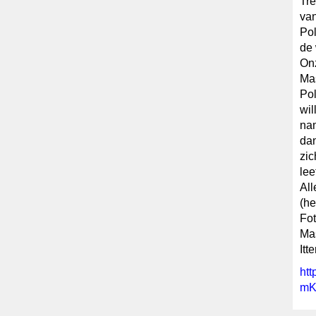
Tre
van
Pol
de 
Onz
Mas
Pol
wil
nam
da
zic
lee
All
(he
Fot
Mas
Itt
ht
mK