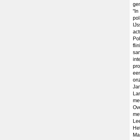
ge
“In
po
IJs
act
Pol
fli
sam
int
pro
een
onz
Jan
Lan
med
Ove
met
Le
Het
Mas