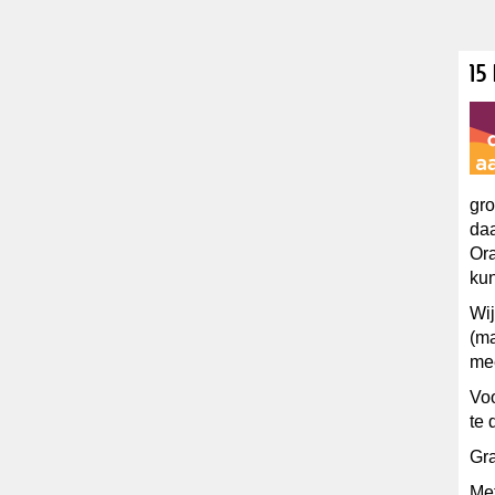
15
gr
daa
Ora
kun
Wij
(m
mee
Voo
te 
Gra
Met