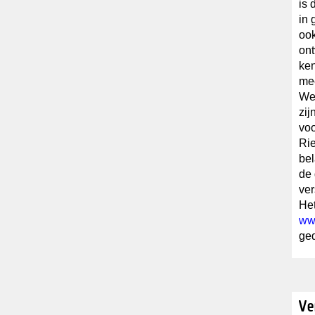
is 
in 
ook
on
ken
me
We
zij
voo
Rie
bel
de 
ver
Het
ww
ge
Ve