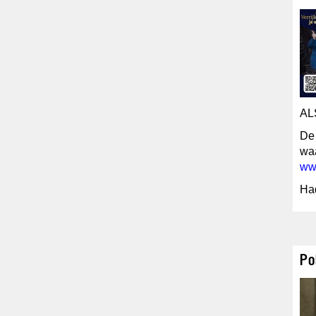
AL
De 
waa
ww
Had
Po