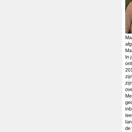
Mas
afg
Ma
In 
ont
201
zij
zij
ove
Mee
ged
inb
lee
lan
de