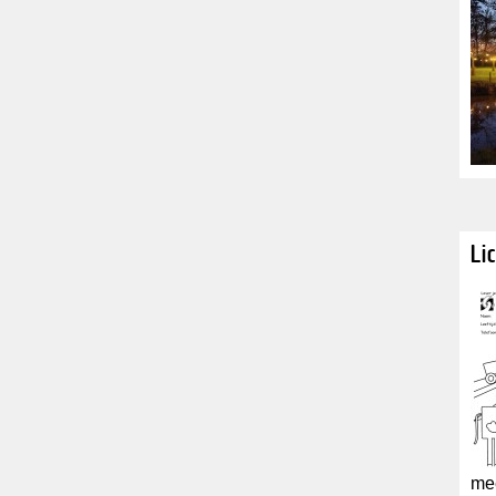
Li
mee