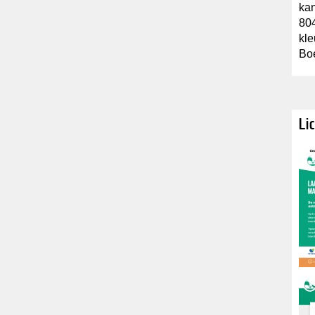
kan
80
kle
Boe
Li