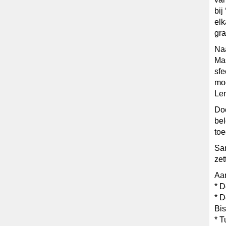
bij
elk
gra
Naa
Mas
sfe
mog
Len
Doo
bel
toe
Sam
zet
Aa
* D
* D
Bis
* T