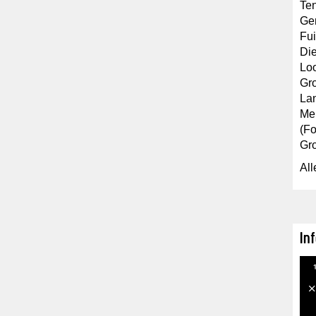
Ten
Gem
Fui
Die
Loo
Gro
La
Mel
(Fo
Gr
All
In