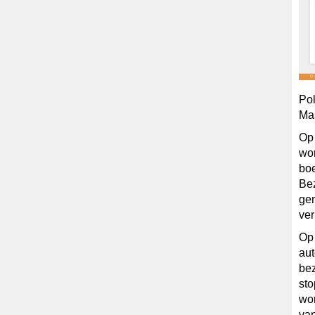
Pol
Mas
Op 
wor
boe
Be
gen
ver
Op 
aut
bez
sto
wor
van