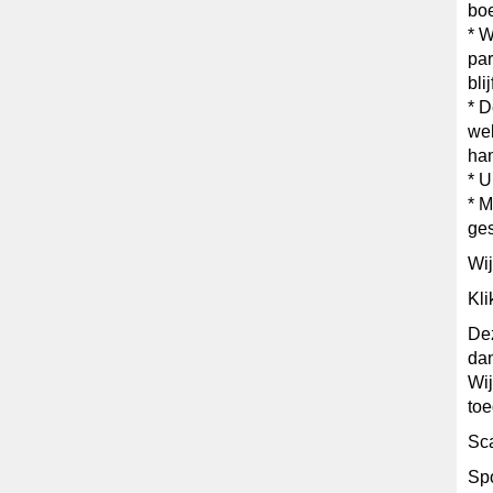
boe
* W
par
blij
* D
wel
ha
* U
* M
ges
Wij
Kli
Dez
dan
Wij
toe
Sc
Sp