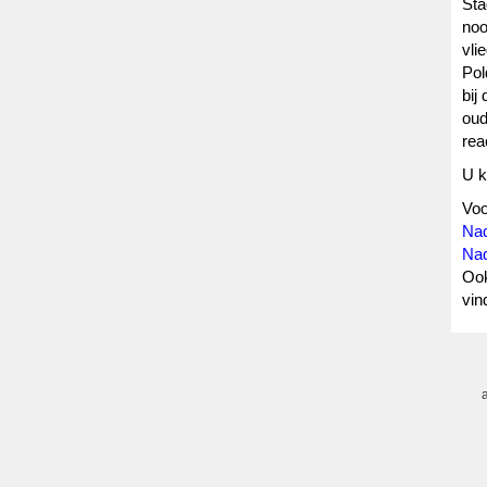
Sta
noo
vli
Pol
bij
oud
rea
U k
Voo
Nad
Nad
Ook
vin