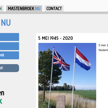
Jump to Navigation
N
MASTENBROEK
NU
CONTACT
NU
5 MEI 1945 - 2020
5 mei 
Nederla
oek
p!