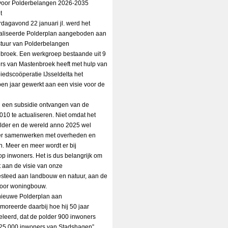
voor Polderbelangen 2026-2035
t
dagavond 22 januari jl. werd het
aliseerde Polderplan aangeboden aan
stuur van Polderbelangen
broek. Een werkgroep bestaande uit 9
rs van Mastenbroek heeft met hulp van
iedscoöperatie IJsseldelta het
en jaar gewerkt aan een visie voor de
n een subsidie ontvangen van de
2010 te actualiseren. Niet omdat het
older en de wereld anno 2025 wel
der samenwerken met overheden en
. Meer en meer wordt er bij
 inwoners. Het is dus belangrijk om
 aan de visie van onze
esteed aan landbouw en natuur, aan de
 voor woningbouw.
nieuwe Polderplan aan
moreerde daarbij hoe hij 50 jaar
leerd, dat de polder 900 inwoners
t 25.000 inwoners van Stadshagen”