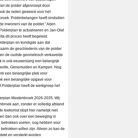
l van de polder afgesnoept door
ook de reden geweest voor het
broek. Polderbelangen heeft sindsdien
de inwoners van de polder.” Arjen
olderplan te actualiseren en Jan-Olaf
a dit proces heeft begeleid.
Polderplan en kondigde aan dat
waarin de geschiedenis van de polder
leen de oudste geometrisch verkavelde
k is ook eeuwenlang een belangrijk
 Zwolle, Genemuiden en Kampen. Nog
erk een belangrijke plek voor
ok een belangrijke opgave voor
 Polderplan heeft de werkgroep het
derplan Mastenbroek 2026-2035. Wij
broek aan, zonder er volledig afstand
 toekomst stopt hier namelijk niet.
en dan ook over een beweging in
 betrokken voelen, oog hebben voor
betrokken willen zijn. Alleen zo kan de
dekt en versterkt worden.