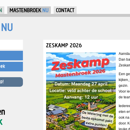
Jump to Navigation
N
MASTENBROEK
NU
CONTACT
NU
ZESKAMP 2026
Aansta
Dan bar
Zeskam
oek
Een ge
kijken,
p!
gezin.
Voor ie
de team
Iederee
eten en
ook na
door. 
leuke 