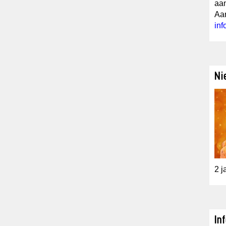
aan
Aan
in
Ni
2 j
In