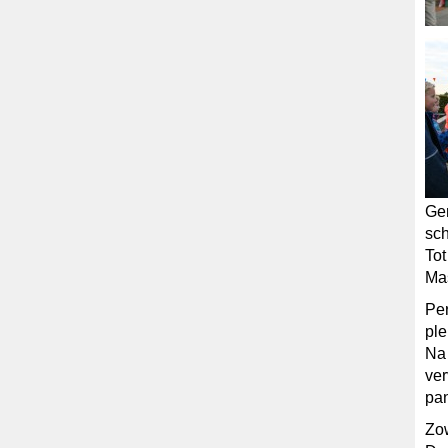
Gen
sch
Tot
Mas
Per
ple
Na
ver
pa
Zow