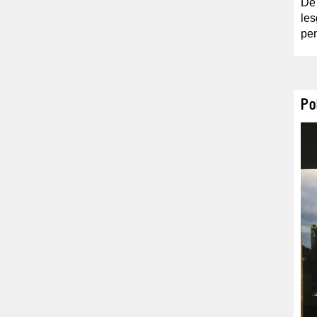
De 
les
pe
Po