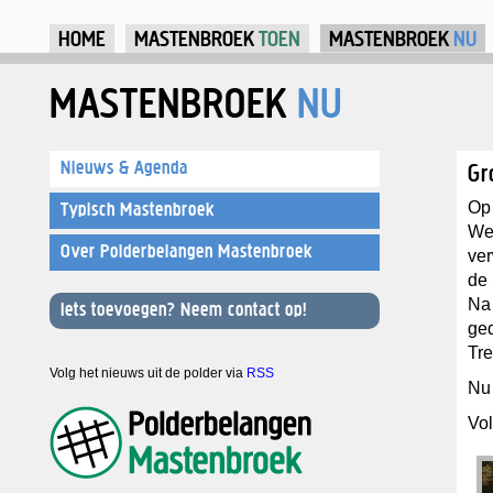
Ju
HOME
MASTENBROEK
TOEN
MASTENBROEK
NU
MASTENBROEK
NU
Nieuws & Agenda
Gr
Op 
Typisch Mastenbroek
We
Over Polderbelangen Mastenbroek
ver
de 
Na 
Iets toevoegen? Neem contact op!
ged
Tre
Volg het nieuws uit de polder via
RSS
Nu 
Vol