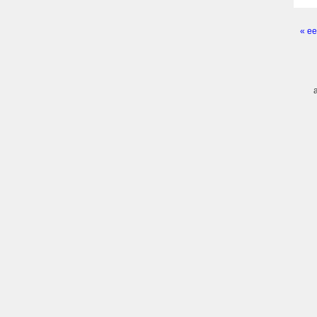
« ee
Pagi