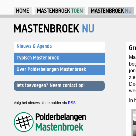
Ju
HOME
MASTENBROEK
TOEN
MASTENBROEK
NU
MASTENBROEK
NU
Nieuws & Agenda
Gr
Ma
Typisch Mastenbroek
beg
Over Polderbelangen Mastenbroek
jon
zie
Dee
Iets toevoegen? Neem contact op!
we
In 
Volg het nieuws uit de polder via
RSS