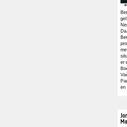
Ber
gel
Nee
Daa
Ber
pro
met
sit
er 
Boe
Van
Par
en 
Jo
Ma