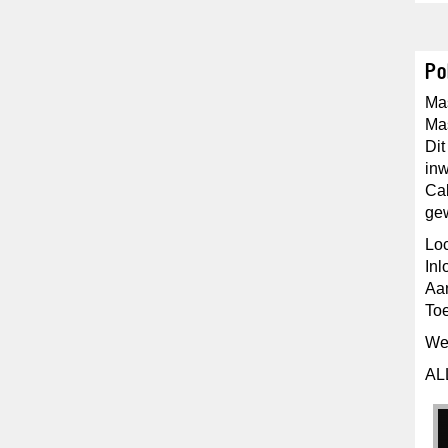
Po
Mas
Mas
Dit
inw
Cab
gew
Loc
Inl
Aan
Toe
We 
AL