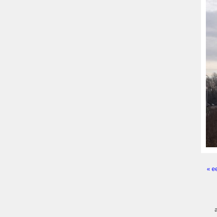
« e
Pagi