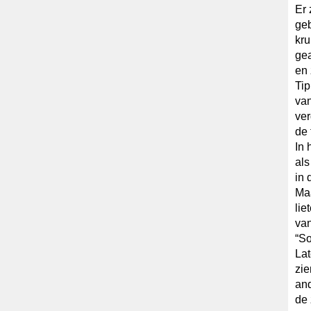
Er 
geb
kru
gea
en 
Tip
va
ver
de 
In 
als
in 
Ma
lie
van
“So
Lat
zie
and
de 