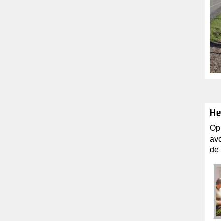
He
Op
avo
de