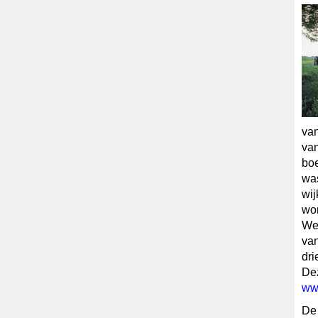
van
van
boe
was
wij
won
Wes
van
dri
Dez
ww
De