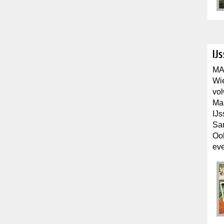
IJ
MA
Wie
vol
Mas
IJs
Sam
Ook
ev