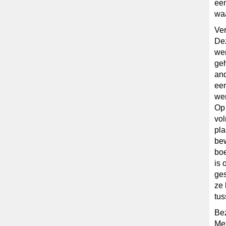
een
waa
Ver
Dez
we
geh
and
een
we
Op 
vol
pla
bew
boe
is 
ges
ze 
tus
Be
Met