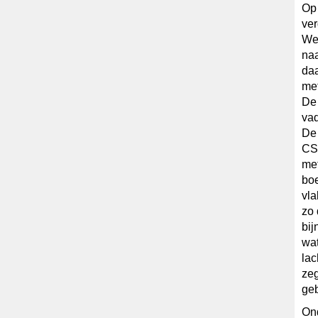
Op 
ver
Wet
na
daa
met
De 
vad
De 
CSV
met
boe
vla
zo 
bij
wat
lac
zeg
geb
On