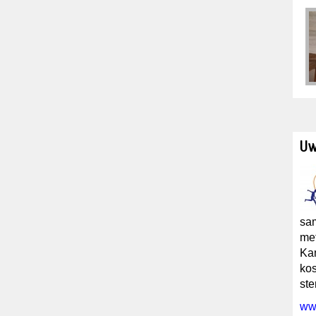
Uw
sam
met
Kam
kos
ste
www