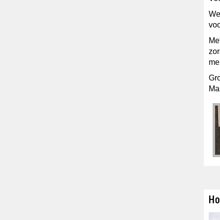
We 
voo
Met
zor
men
Gro
Ma
Ho