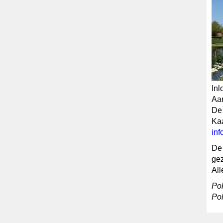
Inl
Aan
De 
Kaa
in
De 
gez
All
Pol
Po