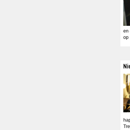
en 
op 
Ni
hap
Tre