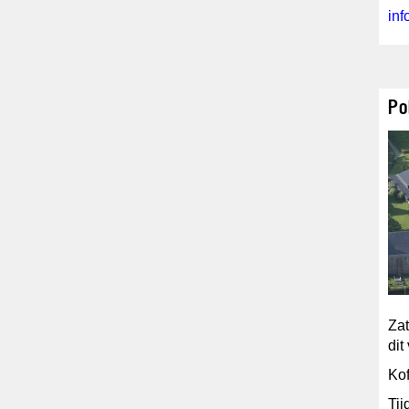
in
Po
Zat
dit
Kof
Tij