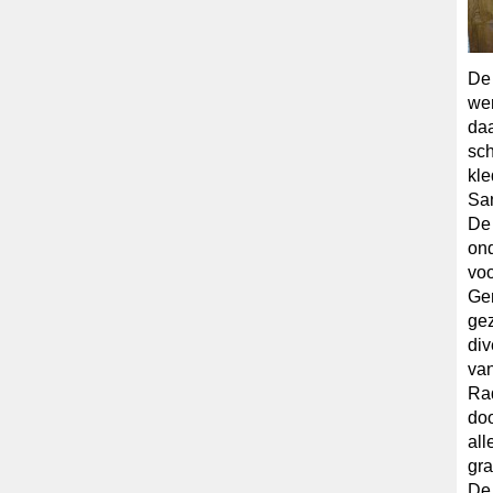
De
wer
daa
sch
kle
Sa
De 
ond
voo
Gen
gez
div
van
Rad
doo
all
gra
De 