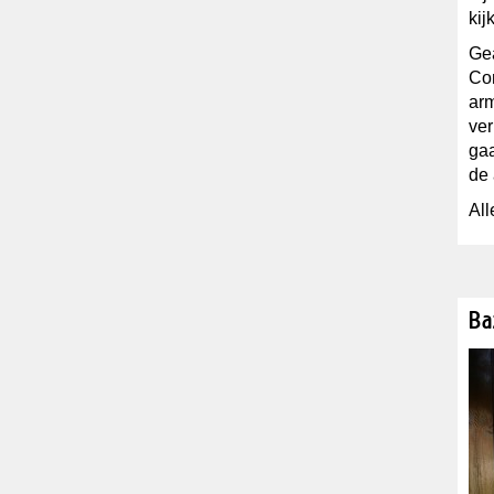
kij
Gea
Com
arm
ver
gaa
de 
All
Ba