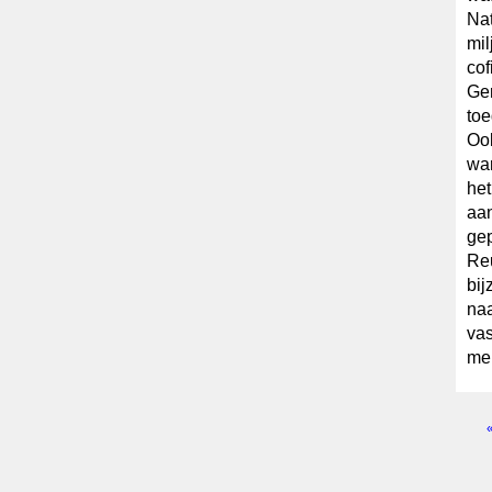
Nat
mil
cof
Ger
toe
Oo
war
het
aan
gep
Reu
bij
naa
vas
me
Pagi