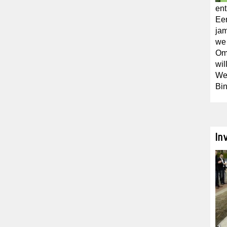
en
Een
jam
we 
Omd
wil
We 
Bin
In