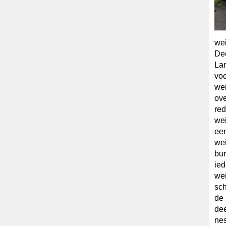
wei
Dee
Lan
voo
wei
ov
re
wei
een
wei
bu
ied
wei
sch
de 
dee
nes