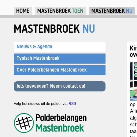
Ju
HOME
MASTENBROEK
TOEN
MASTENBROEK
NU
MASTENBROEK
NU
Nieuws & Agenda
Ki
ov
Typisch Mastenbroek
Over Polderbelangen Mastenbroek
Iets toevoegen? Neem contact op!
Volg het nieuws uit de polder via
RSS
op
Ali
afg
sch
taa