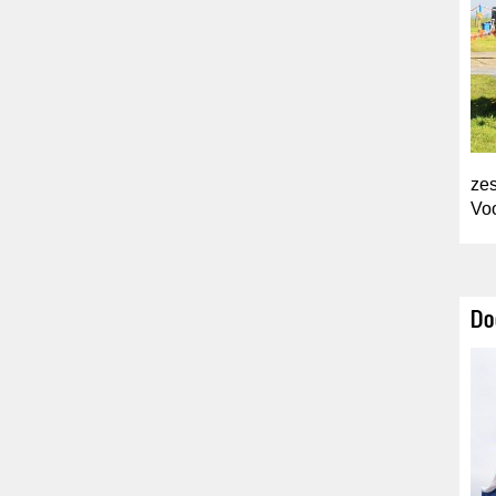
ze
Voo
Do