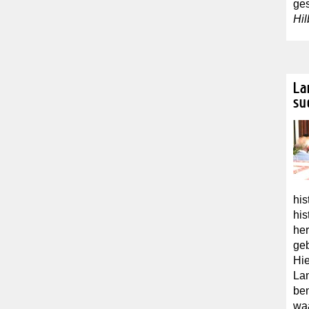
ge
Hil
La
su
his
his
her
geb
Hie
Lan
ben
waa