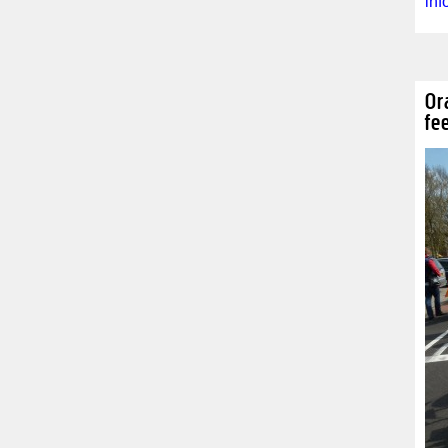
in
Or
fee