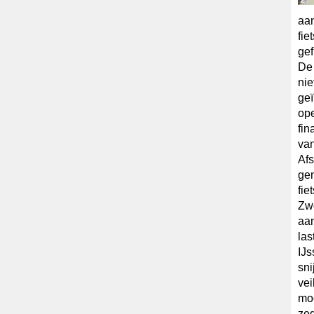
aan
fie
gef
De 
nie
geï
ope
fin
van
Af
gem
fie
Zwo
aan
las
IJs
sni
vei
moo
ze