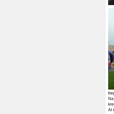
be
Na 
kre
Al 