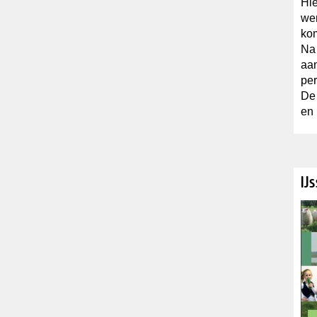
Hie
wer
ko
Na 
aan
per
De 
en 
IJ