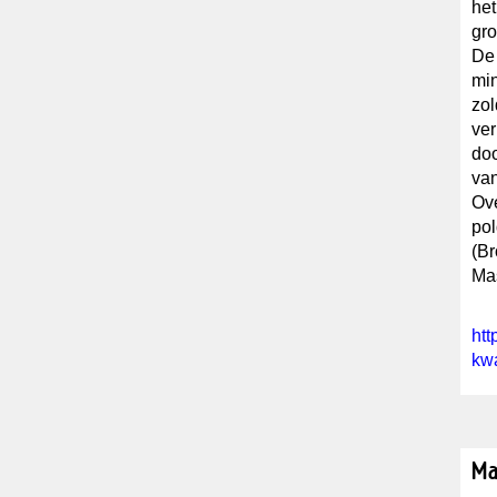
het
gro
De 
mi
zol
ver
doo
van
Ove
pol
(Br
Mas
htt
kwa
Ma