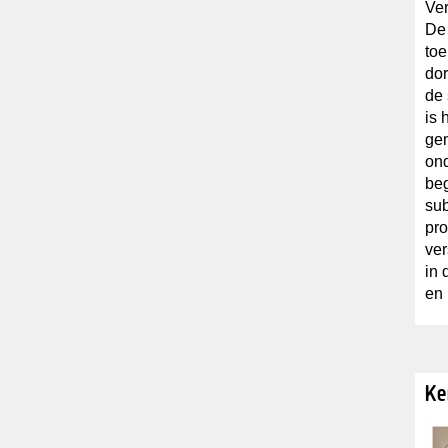
Ver
De 
toe
dor
de 
is 
gem
ond
beg
sub
pro
ver
in
en
Ke