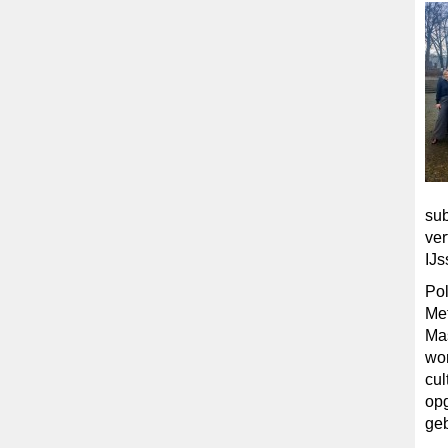
su
ve
IJs
Po
Met
Mas
wor
cul
opg
ge