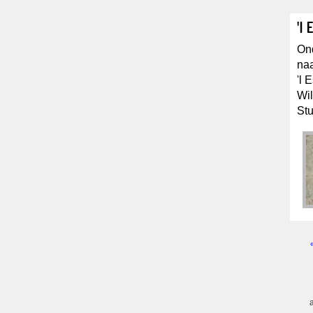
'l
Ond
naa
'l 
Wil
Stu
Pagi