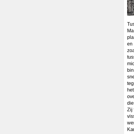
Tus
Mas
pla
en 
zoa
tus
mid
bin
sne
teg
het
ove
die
Zij
vi
wer
Kam