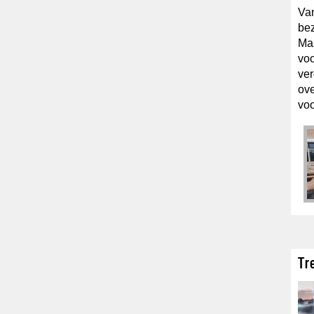
Van
be
Ma
voo
ver
ove
voo
Tr