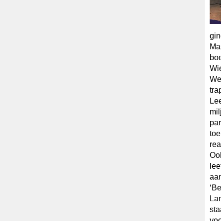
gin
Mas
bo
Wie
We 
tra
Lee
mil
par
toe
rea
Ook
lee
aan
‘Be
Lan
sta
voo