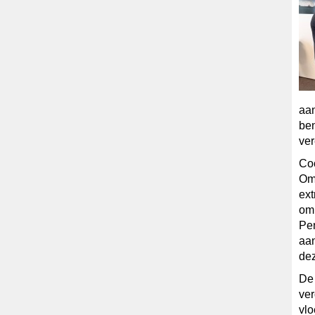
aan
ben
ver
Co
Om
ext
om 
Pen
aa
dez
De
ve
vlo