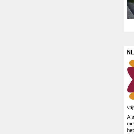
NL
vri
Als
mee
het