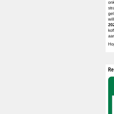
onk
str
gel
wil
20
kof
aa
Hop
Re