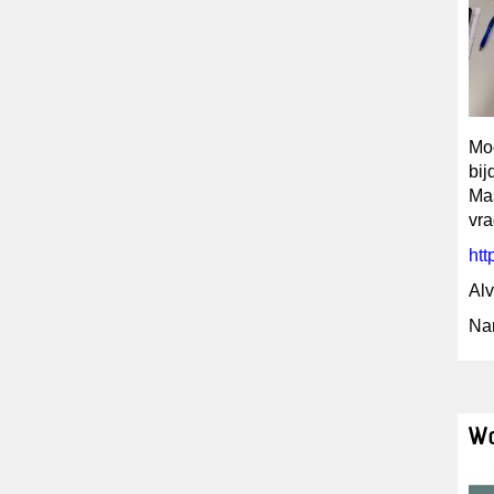
Moc
bij
Mas
vra
ht
Alv
Na
Wo