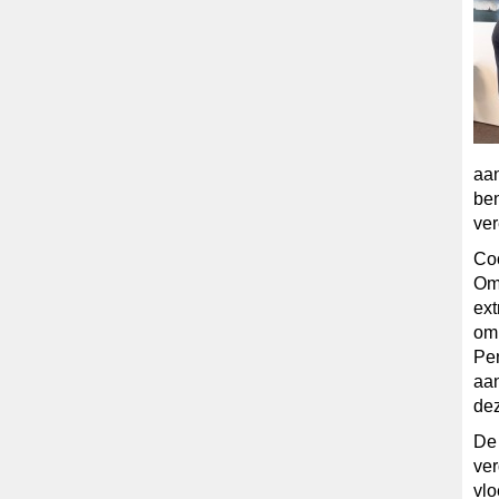
aan
ben
ver
Co
Om
ext
om 
Pen
aa
dez
De
ve
vlo