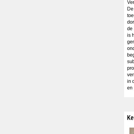
Ver
De 
toe
dor
de 
is 
gem
ond
beg
sub
pro
ver
in
en
Ke