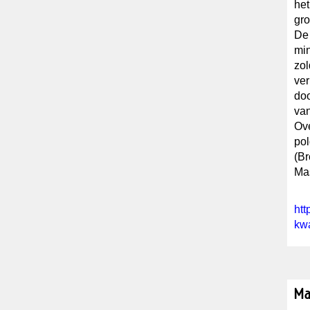
het
gro
De 
mi
zol
ver
doo
van
Ove
pol
(Br
Mas
htt
kwa
Ma