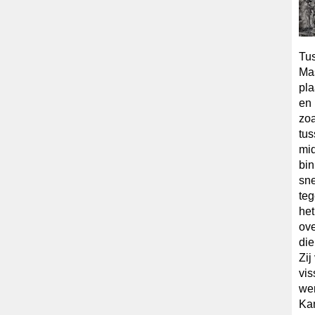
Tus
Mas
pla
en 
zoa
tus
mid
bin
sne
teg
het
ove
die
Zij
vi
wer
Kam