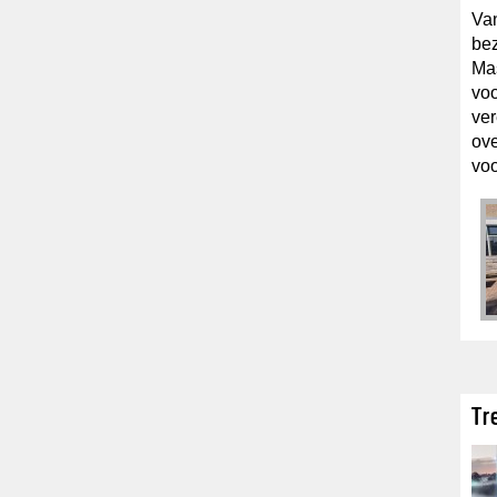
Van
be
Ma
voo
ver
ove
voo
Tr