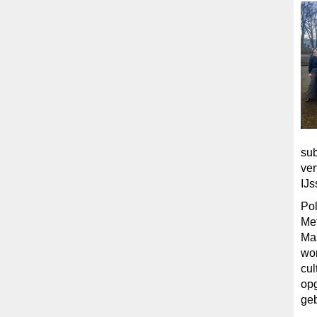
su
ve
IJs
Po
Met
Mas
wor
cul
opg
ge