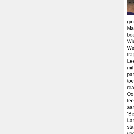
gin
Mas
bo
Wie
We 
tra
Lee
mil
par
toe
rea
Ook
lee
aan
‘Be
Lan
sta
voo