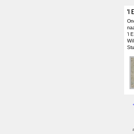
'l
Ond
naa
'l 
Wil
Stu
Pagi