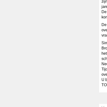
zij
jar
De 
kom
De 
ov
vr
Sin
Bro
het
sch
Ned
Tij
ove
U b
TO