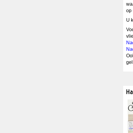
waa
op
U k
Voo
vli
Nad
Nad
Ook
gel
Ha