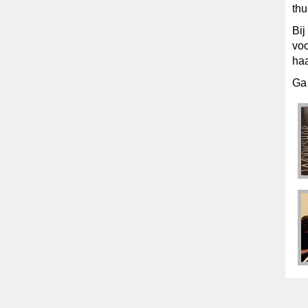
thu
Bij
voo
haa
Ga