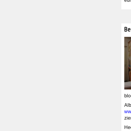
eur
Be
blo
Alb
ww
zie
Hee