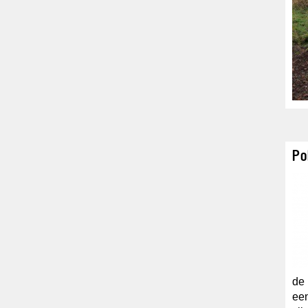
Po
de 
een