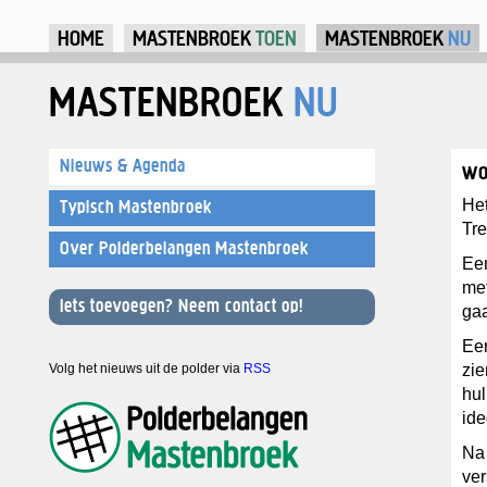
Ju
HOME
MASTENBROEK
TOEN
MASTENBROEK
NU
MASTENBROEK
NU
Nieuws & Agenda
wo
He
Typisch Mastenbroek
Tre
Over Polderbelangen Mastenbroek
Ee
met
Iets toevoegen? Neem contact op!
ga
Eer
Volg het nieuws uit de polder via
RSS
zie
hul
ide
Na
ver