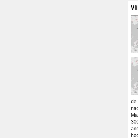
Vl
de 
nad
Mas
300
and
hoo