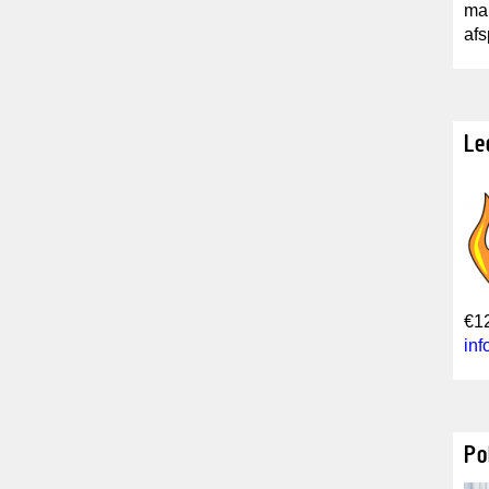
mai
af
Le
€12
in
Po