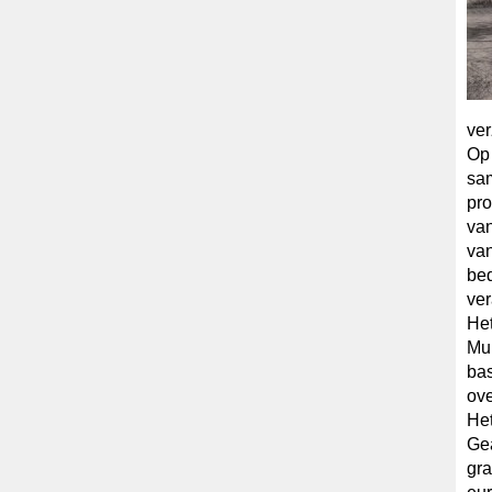
ver
Op
sa
pro
van
van
bed
ve
Het
Mup
bas
ove
Het
Gea
gra