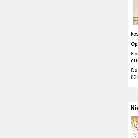
kos
Op
Nod
of 
De
82
Ni