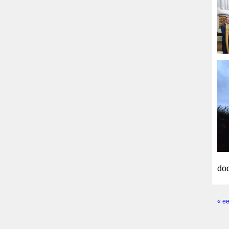
doo
« ee
Pagi