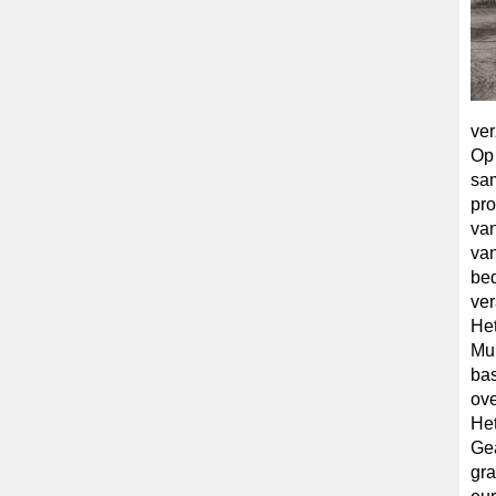
ver
Op
sa
pro
van
van
bed
ve
Het
Mup
bas
ove
Het
Gea
gra