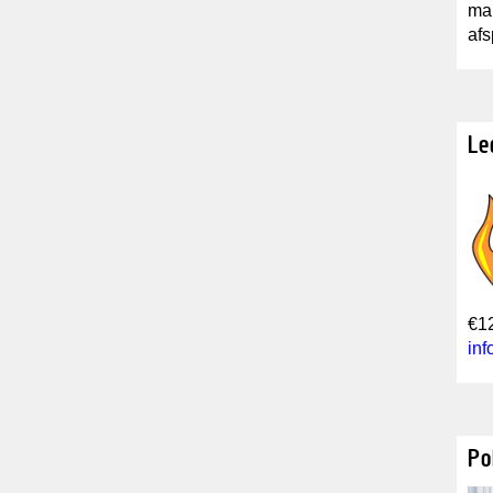
mai
af
Le
€12
in
Po