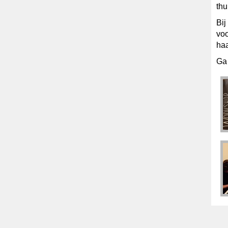
thu
Bij
voo
haa
Ga