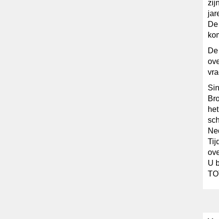
zij
jar
De 
kom
De 
ov
vr
Sin
Bro
het
sch
Ned
Tij
ove
U b
TO