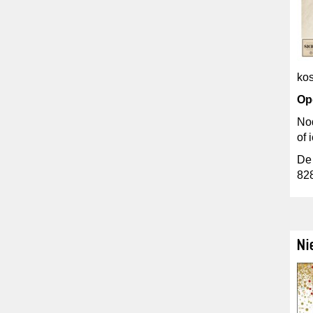
kos
Op
Nod
of 
De
82
Ni