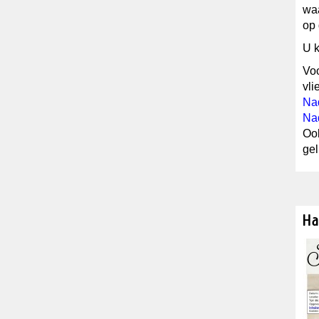
waa
op
U k
Voo
vli
Nad
Nad
Ook
gel
Ha