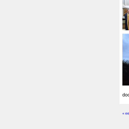
doo
« ee
Pagi