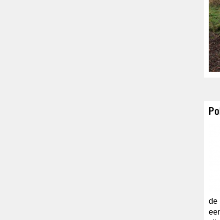
Po
de 
een