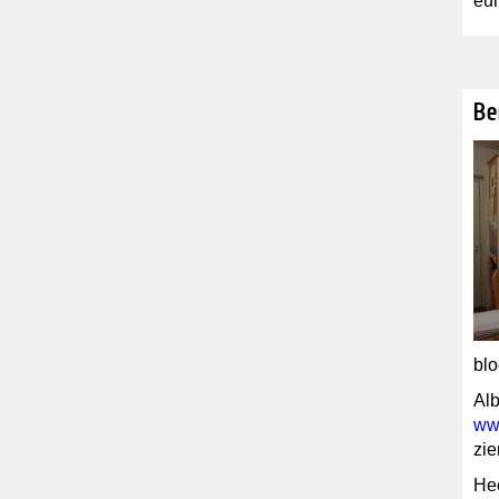
eur
Be
blo
Alb
ww
zie
Hee