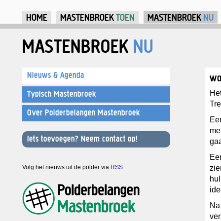
Ju
HOME
MASTENBROEK
TOEN
MASTENBROEK
NU
MASTENBROEK
NU
Nieuws & Agenda
wo
He
Typisch Mastenbroek
Tre
Over Polderbelangen Mastenbroek
Ee
met
Iets toevoegen? Neem contact op!
ga
Eer
Volg het nieuws uit de polder via
RSS
zie
hul
ide
Na
ver