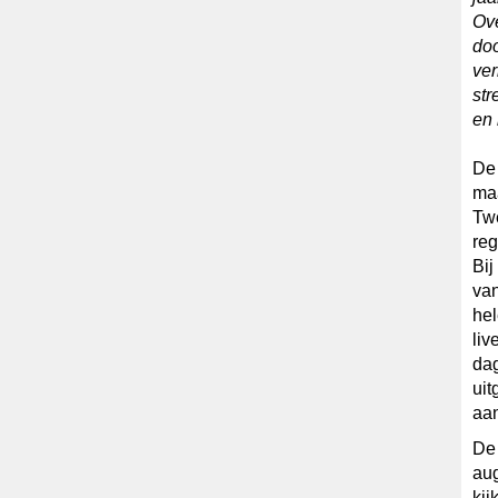
Ove
doo
ver
str
en 
De 
maa
Twe
reg
Bij
van
hel
liv
dag
uit
aan
De 
aug
kij