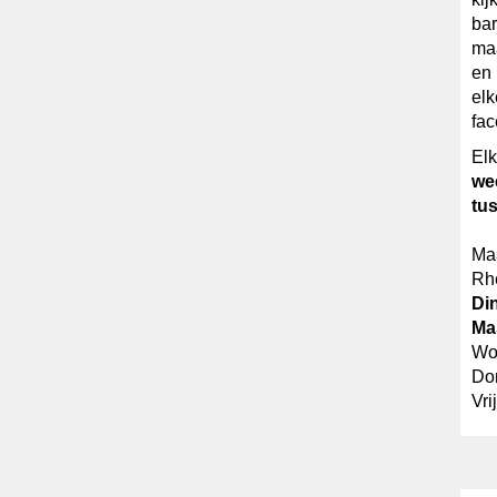
bar
maa
en 
elk
fac
Elk
we
tus
Maa
Rh
Din
Ma
Woe
Don
Vri