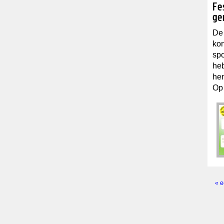
Fe
ge
De 
kon
spo
heb
hen
Op 
« e
Pagi