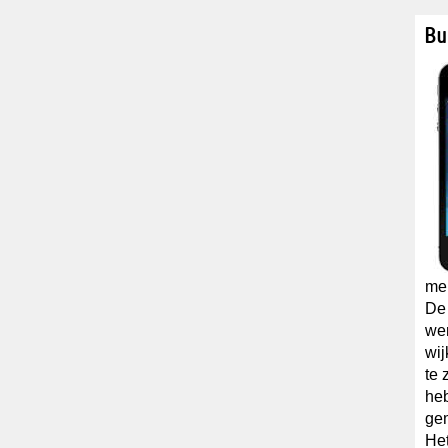
Bu
me
De
wer
wij
te 
he
ge
Het