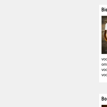
Bi
voo
om 
voo
voo
Bo