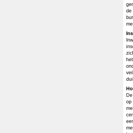
ge
de 
bur
mei
Ins
In
in
zic
het
ond
vei
dui
Ho
De 
op 
mel
cen
een
me