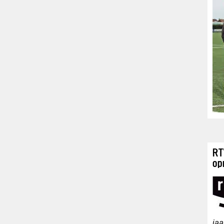
RT
op
jaa