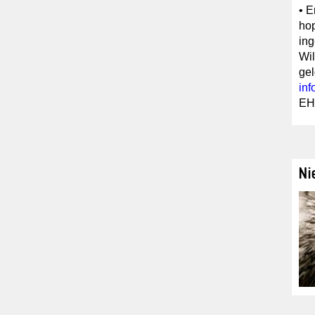
• E
hop
ing
Wil
gel
in
EH
Ni