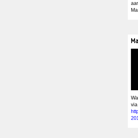
aa
Mas
Ma
Wat
via
htt
201