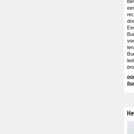
ber
een
rec
doo
Een
Bur
voe
ter
Bur
Ied
br
oo
bur
He