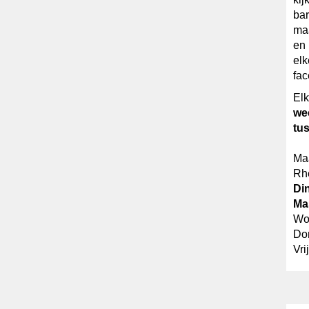
bar
maa
en 
elk
fac
Elk
we
tus
Maa
Rh
Din
Ma
Woe
Don
Vri