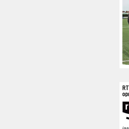
RT
op
jaa