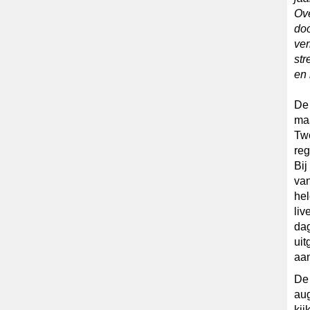
Ove
doo
ver
str
en 
De 
maa
Twe
reg
Bij
van
hel
liv
dag
uit
aan
De 
aug
kij