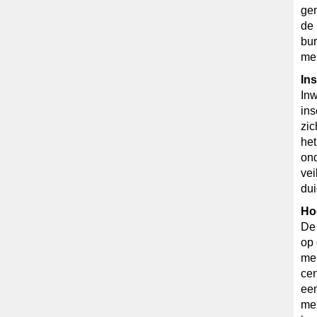
ge
de 
bur
mei
Ins
In
in
zic
het
ond
vei
dui
Ho
De 
op 
mel
cen
een
me