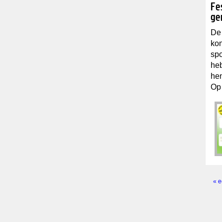
Fe
ge
De 
kon
spo
heb
hen
Op 
« e
Pagi