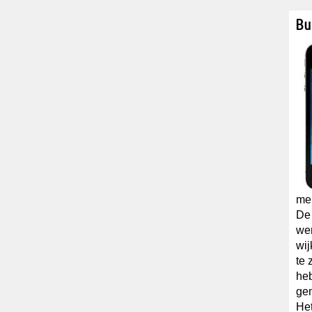
Bu
me
De
wer
wij
te 
he
ge
Het