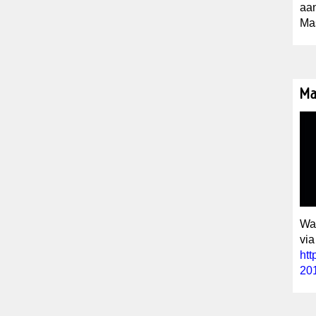
aa
Mas
Ma
Wat
via
htt
201