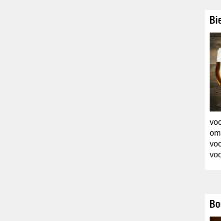
Bi
voo
om 
voo
voo
Bo