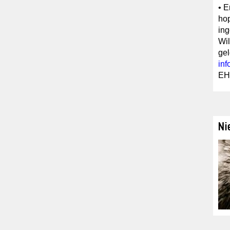
• E
hop
ing
Wil
gel
in
EH
Ni