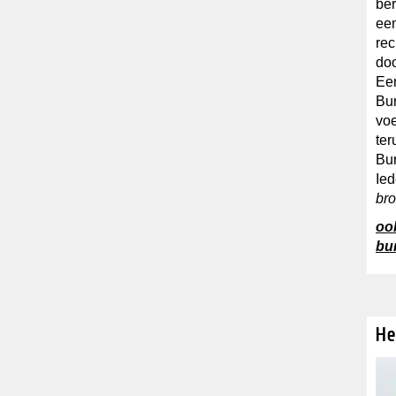
ber
een
rec
doo
Een
Bur
voe
ter
Bur
Ied
br
oo
bur
He