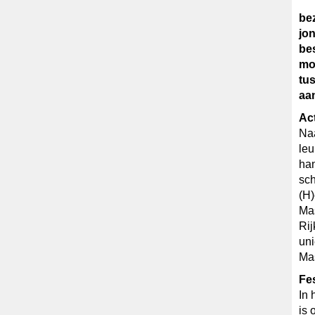
be
jon
bes
mog
tu
aan
Act
Naa
leu
han
sch
(H)
Mas
Ri
uni
Ma
Fes
In 
is 