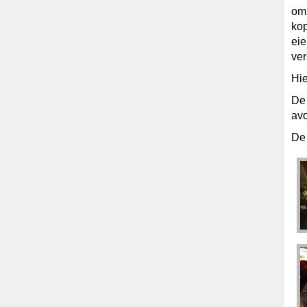
om
kop
eie
ver
Hie
De 
avo
De 