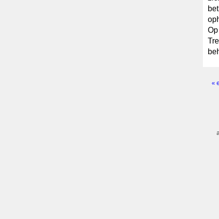
bet
oph
Op 
Tre
beh
« 
Pagi