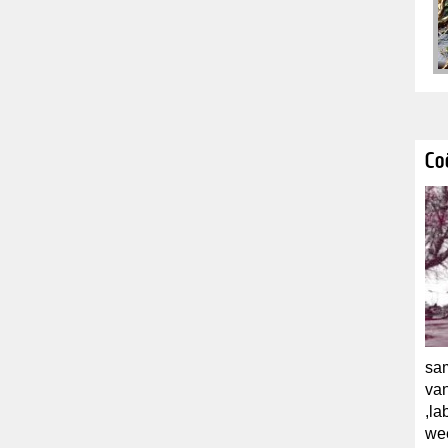
Co
sam
van
,la
we