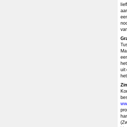
lie
aan
een
noo
van
Gr
Tus
Mas
een
het
uit
het
Zin
Kom
bes
www
pro
han
(Zw