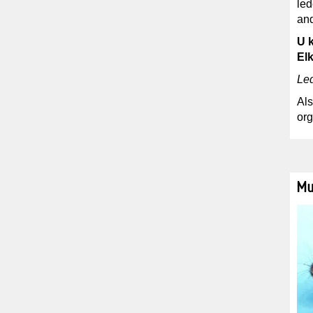
led
and
U 
El
Le
Als
org
Mu