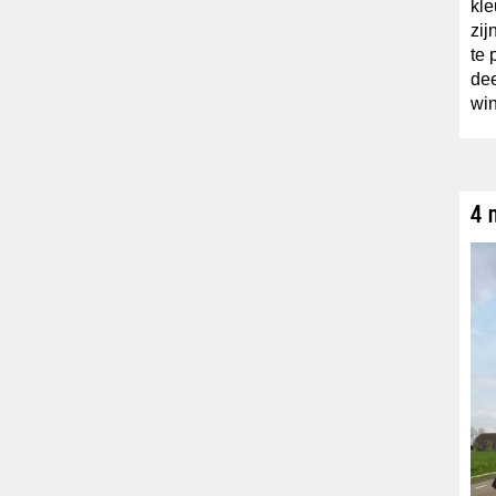
kle
zij
te 
dee
wi
4 