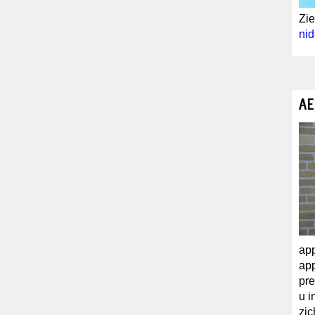
Zie
ni
AE
app
app
pre
u i
zi