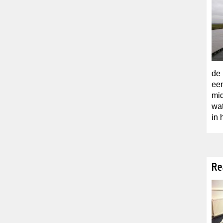
de 
een
mid
wat
in 
Re