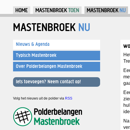
Ju
HOME
MASTENBROEK
TOEN
MASTENBROEK
NU
MASTENBROEK
NU
Nieuws & Agenda
wo
He
Typisch Mastenbroek
Tre
Over Polderbelangen Mastenbroek
Ee
met
Iets toevoegen? Neem contact op!
ga
Eer
Volg het nieuws uit de polder via
RSS
zie
hul
ide
Na
ver