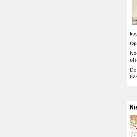
kos
Op
Nod
of 
De
82
Ni