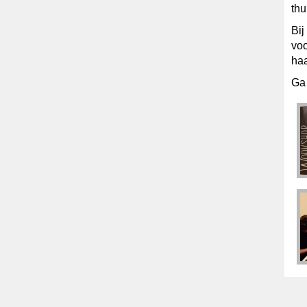
thu
Bij
voo
haa
Ga