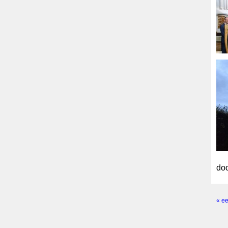
doo
« ee
Pagi