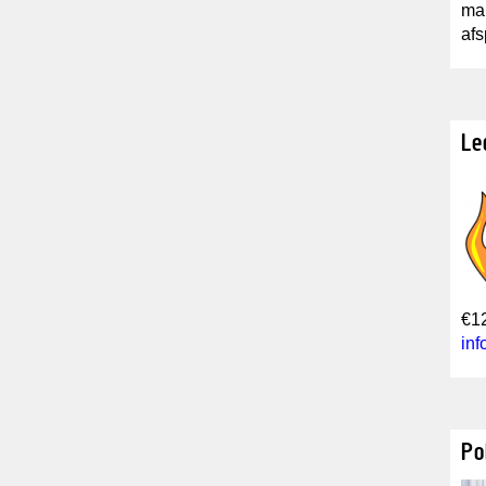
mai
af
Le
€12
in
Po