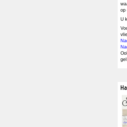
waa
op
U k
Voo
vli
Nad
Nad
Ook
gel
Ha