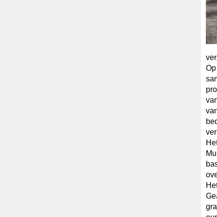
ver
Op
sa
pro
van
van
bed
ve
Het
Mup
bas
ove
Het
Gea
gra