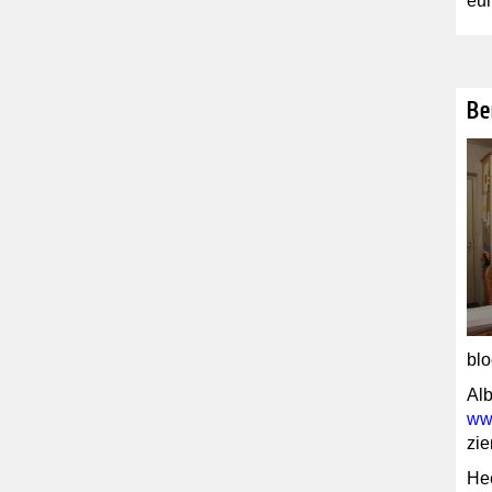
eur
Be
blo
Alb
ww
zie
Hee