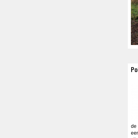
Po
de 
een