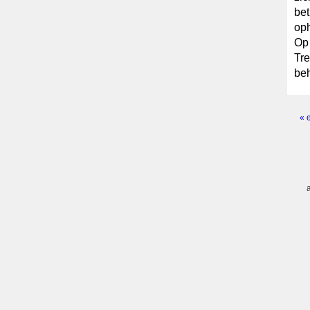
bet
oph
Op 
Tre
beh
« 
Pagi