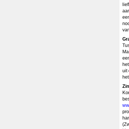
lie
aan
een
noo
van
Gr
Tus
Mas
een
het
uit
het
Zin
Kom
bes
www
pro
han
(Zw