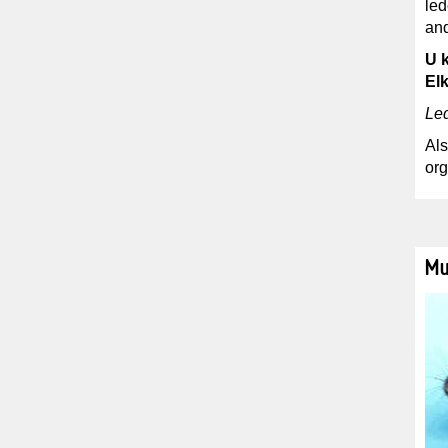
led
and
U 
El
Le
Als
org
Mu