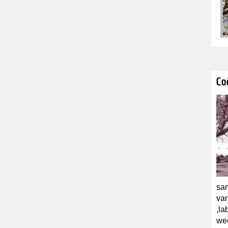
Co
sam
van
,la
we