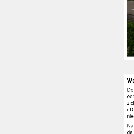
Wo
De
eer
zic
( D
nie
Na 
de 