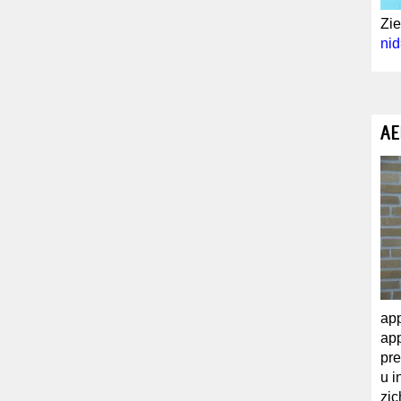
Zie
ni
AE
app
app
pre
u i
zi