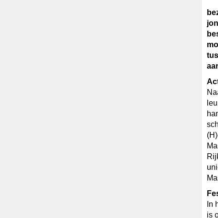
be
jon
bes
mog
tu
aan
Act
Naa
leu
han
sch
(H)
Mas
Ri
uni
Ma
Fes
In 
is 