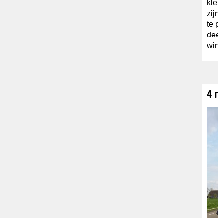
kle
zij
te 
dee
wi
4 