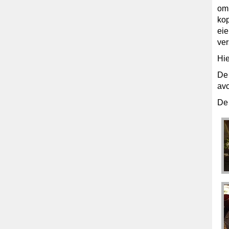
om
kop
eie
ver
Hie
De 
avo
De 