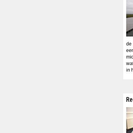
de 
een
mid
wat
in 
Re