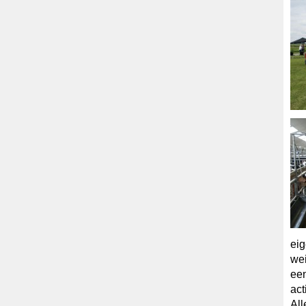
eig
wei
een
act
All