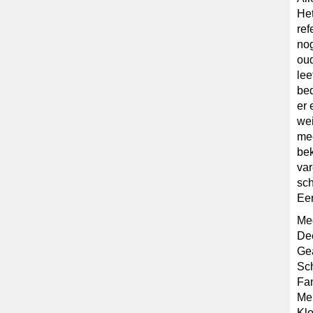
Het
ref
nog
oud
lee
bed
er 
wei
mee
bek
var
sch
Een
Me
Dee
Gea
Sch
Fam
Me
Klo