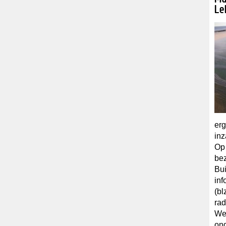
Le
erg
inz
Op 
bez
Bui
inf
(bl
rad
We 
on