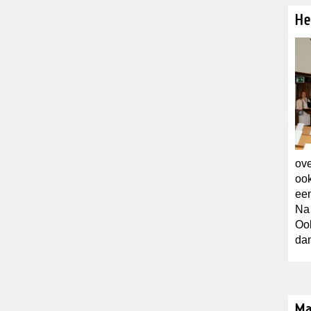
He
ove
ook
een
Na 
Ook
dan
Ma