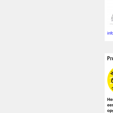
in
Pr
He
ee
opg