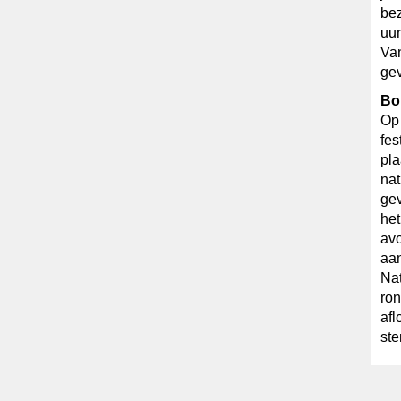
bez
uur
Van
gev
Bo
Op 
fes
pla
nat
gev
het
avo
aan
Nat
ron
afl
ste