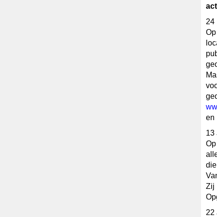
ac
24
Op 
loc
pub
geo
Ma
voo
geo
www
en 
13
Op 
all
die
Van
Zij
Opg
22