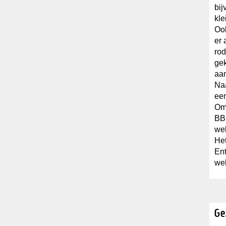
bij
kle
Ook
er 
rod
ge
aan
Naa
een
Om 
BBQ
wel
Het
Ent
wel
Ge