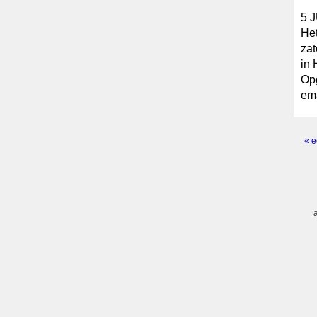
5 
Het
zat
in 
Opg
em
« e
Pagi