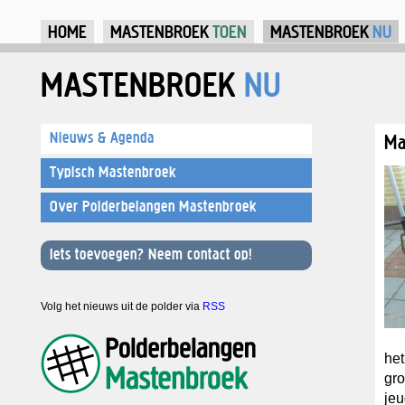
Ju
HOME
MASTENBROEK
TOEN
MASTENBROEK
NU
MASTENBROEK
NU
Nieuws & Agenda
Ma
Typisch Mastenbroek
Over Polderbelangen Mastenbroek
Iets toevoegen? Neem contact op!
Volg het nieuws uit de polder via
RSS
het
gro
jeu