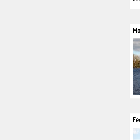
Mo
Fe