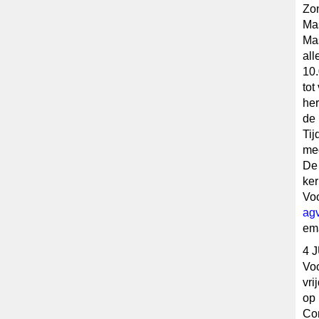
Zo
Mas
Mas
all
10.
tot
her
de 
Tij
me
De 
ker
Voo
agv
em
4 
Voo
vri
op 
Con